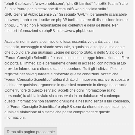
“phpBB software”, “www.phpbb.com”, “phpBB Limited”, “phpBB Teams”) che
è un software per la creazione di comunità web rilasciata sotto “
GNU General Public License v2
” (in seguito “GPL”) liberamente scaricabile
da
www.phpbb.com
. Il software phpBB facilita le aree di discussione internet;
phpBB Limited non è responsabile dei contenuti e della gestione. Per
ulteriori informazioni su phpBB:
https://www.phpbb.com
.
Accetti di non inviare alcun tipo di offesa, oscenità, volgarità, calunnia,
minaccia, messaggio a sfondo sessuale, o qualsiasi altro tipo di materiale
che può violare una qualsiasi Legge del proprio Stato, o dello Stato dove
“Forum Consiglio Scientifico” è ospitato, o di una Legge internazionale. Fare
ciò porta all’immediato e permanente divieto di accesso, con notifica al tuo
provider Internet se è ritenuto da noi opportuno. Tutti gli indirizzi IP sono
registrati per salvaguardare e rinforzare queste condizioni. Accetti che
“Forum Consiglio Scientifico” abbia il diritto di rimuovere, riscrivere, spostare
o chiudere qualsiasi argomento in qualsiasi momento lo ritenga necessario.
Come fruitore di questo servizio, accetti che ogni informazione (dato
personale) tu abbia inviato sia conservata in un database. Al contempo
queste informazioni non saranno divulgate a nessuno senza il tuo consenso,
né “Forum Consiglio Scientifico” o phpBB sono da ritenersi responsabili per
qualsiasi violazione al sistema che possa compromettere queste
informazioni.
Torna alla pagina precedente