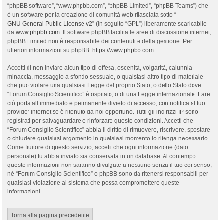
“phpBB software”, “www.phpbb.com”, “phpBB Limited”, “phpBB Teams”) che
è un software per la creazione di comunità web rilasciata sotto “
GNU General Public License v2
” (in seguito “GPL”) liberamente scaricabile
da
www.phpbb.com
. Il software phpBB facilita le aree di discussione internet;
phpBB Limited non è responsabile dei contenuti e della gestione. Per
ulteriori informazioni su phpBB:
https://www.phpbb.com
.
Accetti di non inviare alcun tipo di offesa, oscenità, volgarità, calunnia,
minaccia, messaggio a sfondo sessuale, o qualsiasi altro tipo di materiale
che può violare una qualsiasi Legge del proprio Stato, o dello Stato dove
“Forum Consiglio Scientifico” è ospitato, o di una Legge internazionale. Fare
ciò porta all’immediato e permanente divieto di accesso, con notifica al tuo
provider Internet se è ritenuto da noi opportuno. Tutti gli indirizzi IP sono
registrati per salvaguardare e rinforzare queste condizioni. Accetti che
“Forum Consiglio Scientifico” abbia il diritto di rimuovere, riscrivere, spostare
o chiudere qualsiasi argomento in qualsiasi momento lo ritenga necessario.
Come fruitore di questo servizio, accetti che ogni informazione (dato
personale) tu abbia inviato sia conservata in un database. Al contempo
queste informazioni non saranno divulgate a nessuno senza il tuo consenso,
né “Forum Consiglio Scientifico” o phpBB sono da ritenersi responsabili per
qualsiasi violazione al sistema che possa compromettere queste
informazioni.
Torna alla pagina precedente