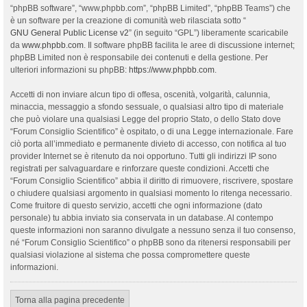
“phpBB software”, “www.phpbb.com”, “phpBB Limited”, “phpBB Teams”) che
è un software per la creazione di comunità web rilasciata sotto “
GNU General Public License v2
” (in seguito “GPL”) liberamente scaricabile
da
www.phpbb.com
. Il software phpBB facilita le aree di discussione internet;
phpBB Limited non è responsabile dei contenuti e della gestione. Per
ulteriori informazioni su phpBB:
https://www.phpbb.com
.
Accetti di non inviare alcun tipo di offesa, oscenità, volgarità, calunnia,
minaccia, messaggio a sfondo sessuale, o qualsiasi altro tipo di materiale
che può violare una qualsiasi Legge del proprio Stato, o dello Stato dove
“Forum Consiglio Scientifico” è ospitato, o di una Legge internazionale. Fare
ciò porta all’immediato e permanente divieto di accesso, con notifica al tuo
provider Internet se è ritenuto da noi opportuno. Tutti gli indirizzi IP sono
registrati per salvaguardare e rinforzare queste condizioni. Accetti che
“Forum Consiglio Scientifico” abbia il diritto di rimuovere, riscrivere, spostare
o chiudere qualsiasi argomento in qualsiasi momento lo ritenga necessario.
Come fruitore di questo servizio, accetti che ogni informazione (dato
personale) tu abbia inviato sia conservata in un database. Al contempo
queste informazioni non saranno divulgate a nessuno senza il tuo consenso,
né “Forum Consiglio Scientifico” o phpBB sono da ritenersi responsabili per
qualsiasi violazione al sistema che possa compromettere queste
informazioni.
Torna alla pagina precedente