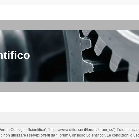
tifico
orum Consiglio Scientifico”, “https://www.diitet.cnr.it/forum/forum_cs”), l’utente ac
nti non utilizzare i servizi offerti da “Forum Consiglio Scientifico”. Le condizion