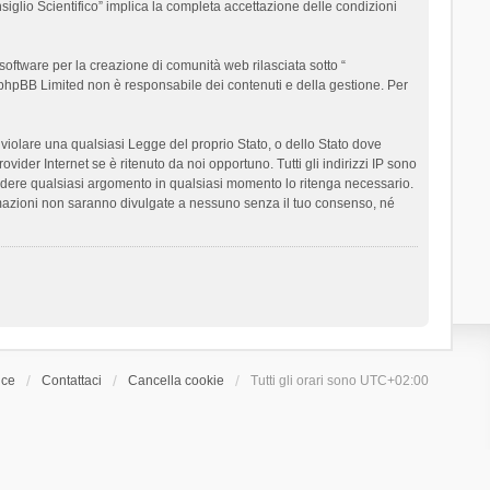
siglio Scientifico” implica la completa accettazione delle condizioni
oftware per la creazione di comunità web rilasciata sotto “
t; phpBB Limited non è responsabile dei contenuti e della gestione. Per
ò violare una qualsiasi Legge del proprio Stato, o dello Stato dove
ider Internet se è ritenuto da noi opportuno. Tutti gli indirizzi IP sono
chiudere qualsiasi argomento in qualsiasi momento lo ritenga necessario.
ormazioni non saranno divulgate a nessuno senza il tuo consenso, né
ice
Contattaci
Cancella cookie
Tutti gli orari sono
UTC+02:00