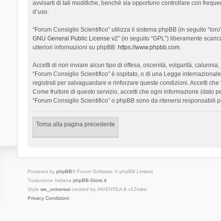
avvisarti di tali modifiche, benché sia opportuno controllare con frequ
d’uso.
“Forum Consiglio Scientifico” utilizza il sistema phpBB (in seguito “l
GNU General Public License v2
” (in seguito “GPL”) liberamente scari
ulteriori informazioni su phpBB:
https://www.phpbb.com
.
Accetti di non inviare alcun tipo di offesa, oscenità, volgarità, calunn
“Forum Consiglio Scientifico” è ospitato, o di una Legge internazionale. 
registrati per salvaguardare e rinforzare queste condizioni. Accetti che
Come fruitore di questo servizio, accetti che ogni informazione (dato
“Forum Consiglio Scientifico” o phpBB sono da ritenersi responsabili 
Torna alla pagina precedente
Powered by
phpBB
® Forum Software © phpBB Limited
Traduzione Italiana
phpBB-Store.it
Style
we_universal
created by INVENTEA & v12mike
Privacy
Condizioni