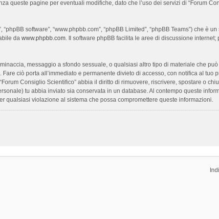
enza queste pagine per eventuali modifiche, dato che l’uso dei servizi di “Forum Con
oro”, “phpBB software”, “www.phpbb.com”, “phpBB Limited”, “phpBB Teams”) che è un s
cabile da
www.phpbb.com
. Il software phpBB facilita le aree di discussione interne
ia, minaccia, messaggio a sfondo sessuale, o qualsiasi altro tipo di materiale che pu
Fare ciò porta all’immediato e permanente divieto di accesso, con notifica al tuo prov
 “Forum Consiglio Scientifico” abbia il diritto di rimuovere, riscrivere, spostare o 
 personale) tu abbia inviato sia conservata in un database. Al contempo queste inf
per qualsiasi violazione al sistema che possa compromettere queste informazioni.
Ind