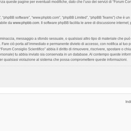
enza queste pagine per eventuali modifiche, dato che l’uso dei servizi di “Forum Con
oro”, “phpBB software”, “www.phpbb.com”, “phpBB Limited”, “phpBB Teams”) che è un s
cabile da
www.phpbb.com
. Il software phpBB facilita le aree di discussione interne
ia, minaccia, messaggio a sfondo sessuale, o qualsiasi altro tipo di materiale che pu
Fare ciò porta all’immediato e permanente divieto di accesso, con notifica al tuo prov
 “Forum Consiglio Scientifico” abbia il diritto di rimuovere, riscrivere, spostare o 
 personale) tu abbia inviato sia conservata in un database. Al contempo queste inf
per qualsiasi violazione al sistema che possa compromettere queste informazioni.
Ind