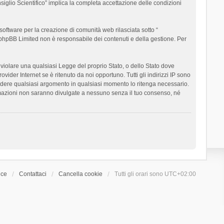
siglio Scientifico” implica la completa accettazione delle condizioni
oftware per la creazione di comunità web rilasciata sotto “
t; phpBB Limited non è responsabile dei contenuti e della gestione. Per
ò violare una qualsiasi Legge del proprio Stato, o dello Stato dove
ider Internet se è ritenuto da noi opportuno. Tutti gli indirizzi IP sono
chiudere qualsiasi argomento in qualsiasi momento lo ritenga necessario.
ormazioni non saranno divulgate a nessuno senza il tuo consenso, né
ice
Contattaci
Cancella cookie
Tutti gli orari sono
UTC+02:00