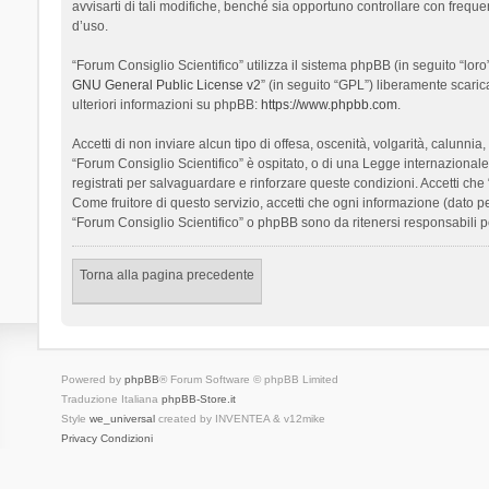
avvisarti di tali modifiche, benché sia opportuno controllare con frequ
d’uso.
“Forum Consiglio Scientifico” utilizza il sistema phpBB (in seguito “l
GNU General Public License v2
” (in seguito “GPL”) liberamente scari
ulteriori informazioni su phpBB:
https://www.phpbb.com
.
Accetti di non inviare alcun tipo di offesa, oscenità, volgarità, calunn
“Forum Consiglio Scientifico” è ospitato, o di una Legge internazionale. 
registrati per salvaguardare e rinforzare queste condizioni. Accetti che
Come fruitore di questo servizio, accetti che ogni informazione (dato
“Forum Consiglio Scientifico” o phpBB sono da ritenersi responsabili 
Torna alla pagina precedente
Powered by
phpBB
® Forum Software © phpBB Limited
Traduzione Italiana
phpBB-Store.it
Style
we_universal
created by INVENTEA & v12mike
Privacy
Condizioni