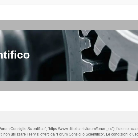
tifico
orum Consiglio Scientifico”, “https://www.diitet.cnr.it/forum/forum_cs”), l’utente ac
nti non utilizzare i servizi offerti da “Forum Consiglio Scientifico”. Le condizion