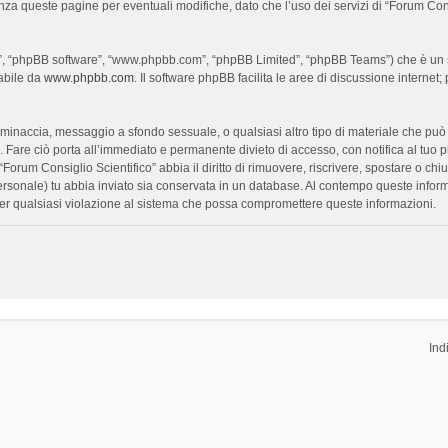
enza queste pagine per eventuali modifiche, dato che l’uso dei servizi di “Forum Con
oro”, “phpBB software”, “www.phpbb.com”, “phpBB Limited”, “phpBB Teams”) che è un s
cabile da
www.phpbb.com
. Il software phpBB facilita le aree di discussione interne
ia, minaccia, messaggio a sfondo sessuale, o qualsiasi altro tipo di materiale che pu
Fare ciò porta all’immediato e permanente divieto di accesso, con notifica al tuo prov
 “Forum Consiglio Scientifico” abbia il diritto di rimuovere, riscrivere, spostare o 
 personale) tu abbia inviato sia conservata in un database. Al contempo queste inf
per qualsiasi violazione al sistema che possa compromettere queste informazioni.
Ind