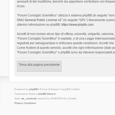
avvisarti di tali modifiche, benché sia opportuno controllare con frequ
d’uso.
“Forum Consiglio Scientifico” utilizza il sistema phpBB (in seguito “l
GNU General Public License v2
” (in seguito “GPL”) liberamente scari
ulteriori informazioni su phpBB:
https://www.phpbb.com
.
Accetti di non inviare alcun tipo di offesa, oscenità, volgarità, calunn
“Forum Consiglio Scientifico” è ospitato, o di una Legge internazionale. 
registrati per salvaguardare e rinforzare queste condizioni. Accetti che
Come fruitore di questo servizio, accetti che ogni informazione (dato
“Forum Consiglio Scientifico” o phpBB sono da ritenersi responsabili 
Torna alla pagina precedente
Powered by
phpBB
® Forum Software © phpBB Limited
Traduzione Italiana
phpBB-Store.it
Style
we_universal
created by INVENTEA & v12mike
Privacy
Condizioni