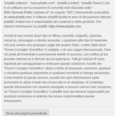
“phpBB software”, “www.phpbb.com”, “phpBB Limited”, “phpBB Teams”) che
è un software per la creazione di comunità web rilasciata sotto “
GNU General Public License v2
” (in seguito “GPL”) liberamente scaricabile
da
www.phpbb.com
. Il software phpBB facilita le aree di discussione internet;
phpBB Limited non è responsabile dei contenuti e della gestione. Per
ulteriori informazioni su phpBB:
https://www.phpbb.com
.
Accetti di non inviare alcun tipo di offesa, oscenità, volgarità, calunnia,
minaccia, messaggio a sfondo sessuale, o qualsiasi altro tipo di materiale
che può violare una qualsiasi Legge del proprio Stato, o dello Stato dove
“Forum Consiglio Scientifico” è ospitato, o di una Legge internazionale. Fare
ciò porta all’immediato e permanente divieto di accesso, con notifica al tuo
provider Internet se è ritenuto da noi opportuno. Tutti gli indirizzi IP sono
registrati per salvaguardare e rinforzare queste condizioni. Accetti che
“Forum Consiglio Scientifico” abbia il diritto di rimuovere, riscrivere, spostare
o chiudere qualsiasi argomento in qualsiasi momento lo ritenga necessario.
Come fruitore di questo servizio, accetti che ogni informazione (dato
personale) tu abbia inviato sia conservata in un database. Al contempo
queste informazioni non saranno divulgate a nessuno senza il tuo consenso,
né “Forum Consiglio Scientifico” o phpBB sono da ritenersi responsabili per
qualsiasi violazione al sistema che possa compromettere queste
informazioni.
Torna alla pagina precedente