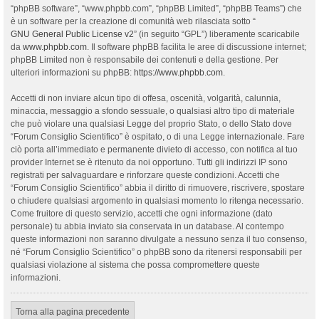
“phpBB software”, “www.phpbb.com”, “phpBB Limited”, “phpBB Teams”) che
è un software per la creazione di comunità web rilasciata sotto “
GNU General Public License v2
” (in seguito “GPL”) liberamente scaricabile
da
www.phpbb.com
. Il software phpBB facilita le aree di discussione internet;
phpBB Limited non è responsabile dei contenuti e della gestione. Per
ulteriori informazioni su phpBB:
https://www.phpbb.com
.
Accetti di non inviare alcun tipo di offesa, oscenità, volgarità, calunnia,
minaccia, messaggio a sfondo sessuale, o qualsiasi altro tipo di materiale
che può violare una qualsiasi Legge del proprio Stato, o dello Stato dove
“Forum Consiglio Scientifico” è ospitato, o di una Legge internazionale. Fare
ciò porta all’immediato e permanente divieto di accesso, con notifica al tuo
provider Internet se è ritenuto da noi opportuno. Tutti gli indirizzi IP sono
registrati per salvaguardare e rinforzare queste condizioni. Accetti che
“Forum Consiglio Scientifico” abbia il diritto di rimuovere, riscrivere, spostare
o chiudere qualsiasi argomento in qualsiasi momento lo ritenga necessario.
Come fruitore di questo servizio, accetti che ogni informazione (dato
personale) tu abbia inviato sia conservata in un database. Al contempo
queste informazioni non saranno divulgate a nessuno senza il tuo consenso,
né “Forum Consiglio Scientifico” o phpBB sono da ritenersi responsabili per
qualsiasi violazione al sistema che possa compromettere queste
informazioni.
Torna alla pagina precedente