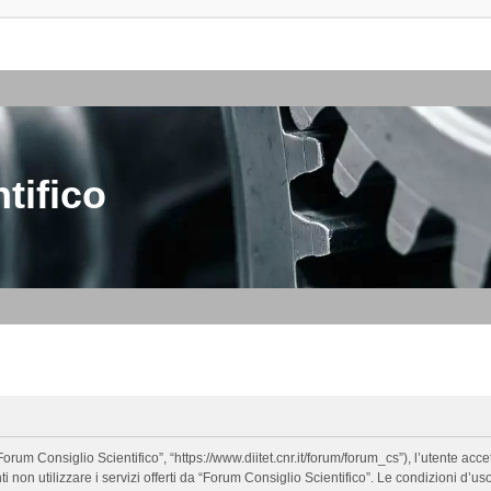
tifico
orum Consiglio Scientifico”, “https://www.diitet.cnr.it/forum/forum_cs”), l’utente ac
nti non utilizzare i servizi offerti da “Forum Consiglio Scientifico”. Le condizion