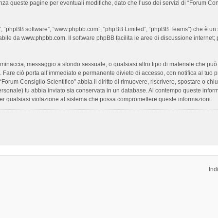
enza queste pagine per eventuali modifiche, dato che l’uso dei servizi di “Forum Con
oro”, “phpBB software”, “www.phpbb.com”, “phpBB Limited”, “phpBB Teams”) che è un s
cabile da
www.phpbb.com
. Il software phpBB facilita le aree di discussione interne
ia, minaccia, messaggio a sfondo sessuale, o qualsiasi altro tipo di materiale che pu
Fare ciò porta all’immediato e permanente divieto di accesso, con notifica al tuo prov
 “Forum Consiglio Scientifico” abbia il diritto di rimuovere, riscrivere, spostare o 
 personale) tu abbia inviato sia conservata in un database. Al contempo queste inf
per qualsiasi violazione al sistema che possa compromettere queste informazioni.
Ind