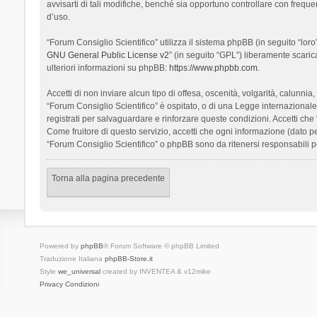
avvisarti di tali modifiche, benché sia opportuno controllare con frequ
d’uso.
“Forum Consiglio Scientifico” utilizza il sistema phpBB (in seguito “l
GNU General Public License v2
” (in seguito “GPL”) liberamente scari
ulteriori informazioni su phpBB:
https://www.phpbb.com
.
Accetti di non inviare alcun tipo di offesa, oscenità, volgarità, calunn
“Forum Consiglio Scientifico” è ospitato, o di una Legge internazionale. 
registrati per salvaguardare e rinforzare queste condizioni. Accetti che
Come fruitore di questo servizio, accetti che ogni informazione (dato
“Forum Consiglio Scientifico” o phpBB sono da ritenersi responsabili 
Torna alla pagina precedente
Powered by
phpBB
® Forum Software © phpBB Limited
Traduzione Italiana
phpBB-Store.it
Style
we_universal
created by INVENTEA & v12mike
Privacy
Condizioni