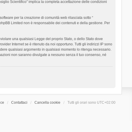
siglio Scientifico” implica la completa accettazione delle condizioni
oftware per la creazione di comunità web rilasciata sotto “
t; phpBB Limited non è responsabile dei contenuti e della gestione. Per
ò violare una qualsiasi Legge del proprio Stato, o dello Stato dove
ider Internet se è ritenuto da noi opportuno. Tutti gli indirizzi IP sono
chiudere qualsiasi argomento in qualsiasi momento lo ritenga necessario.
ormazioni non saranno divulgate a nessuno senza il tuo consenso, né
ice
Contattaci
Cancella cookie
Tutti gli orari sono
UTC+02:00