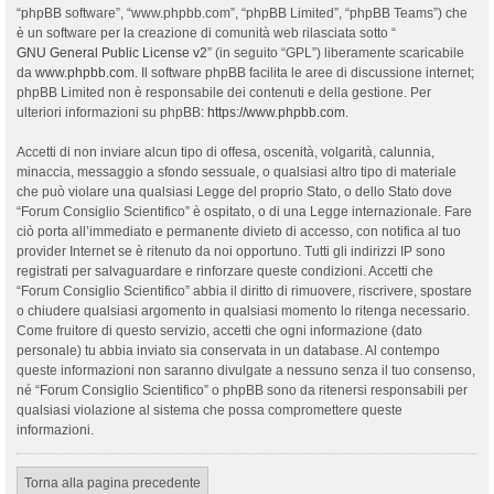
“phpBB software”, “www.phpbb.com”, “phpBB Limited”, “phpBB Teams”) che
è un software per la creazione di comunità web rilasciata sotto “
GNU General Public License v2
” (in seguito “GPL”) liberamente scaricabile
da
www.phpbb.com
. Il software phpBB facilita le aree di discussione internet;
phpBB Limited non è responsabile dei contenuti e della gestione. Per
ulteriori informazioni su phpBB:
https://www.phpbb.com
.
Accetti di non inviare alcun tipo di offesa, oscenità, volgarità, calunnia,
minaccia, messaggio a sfondo sessuale, o qualsiasi altro tipo di materiale
che può violare una qualsiasi Legge del proprio Stato, o dello Stato dove
“Forum Consiglio Scientifico” è ospitato, o di una Legge internazionale. Fare
ciò porta all’immediato e permanente divieto di accesso, con notifica al tuo
provider Internet se è ritenuto da noi opportuno. Tutti gli indirizzi IP sono
registrati per salvaguardare e rinforzare queste condizioni. Accetti che
“Forum Consiglio Scientifico” abbia il diritto di rimuovere, riscrivere, spostare
o chiudere qualsiasi argomento in qualsiasi momento lo ritenga necessario.
Come fruitore di questo servizio, accetti che ogni informazione (dato
personale) tu abbia inviato sia conservata in un database. Al contempo
queste informazioni non saranno divulgate a nessuno senza il tuo consenso,
né “Forum Consiglio Scientifico” o phpBB sono da ritenersi responsabili per
qualsiasi violazione al sistema che possa compromettere queste
informazioni.
Torna alla pagina precedente