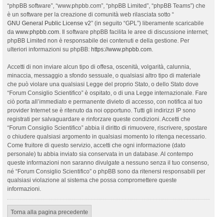
“phpBB software”, “www.phpbb.com”, “phpBB Limited”, “phpBB Teams”) che
è un software per la creazione di comunità web rilasciata sotto “
GNU General Public License v2
” (in seguito “GPL”) liberamente scaricabile
da
www.phpbb.com
. Il software phpBB facilita le aree di discussione internet;
phpBB Limited non è responsabile dei contenuti e della gestione. Per
ulteriori informazioni su phpBB:
https://www.phpbb.com
.
Accetti di non inviare alcun tipo di offesa, oscenità, volgarità, calunnia,
minaccia, messaggio a sfondo sessuale, o qualsiasi altro tipo di materiale
che può violare una qualsiasi Legge del proprio Stato, o dello Stato dove
“Forum Consiglio Scientifico” è ospitato, o di una Legge internazionale. Fare
ciò porta all’immediato e permanente divieto di accesso, con notifica al tuo
provider Internet se è ritenuto da noi opportuno. Tutti gli indirizzi IP sono
registrati per salvaguardare e rinforzare queste condizioni. Accetti che
“Forum Consiglio Scientifico” abbia il diritto di rimuovere, riscrivere, spostare
o chiudere qualsiasi argomento in qualsiasi momento lo ritenga necessario.
Come fruitore di questo servizio, accetti che ogni informazione (dato
personale) tu abbia inviato sia conservata in un database. Al contempo
queste informazioni non saranno divulgate a nessuno senza il tuo consenso,
né “Forum Consiglio Scientifico” o phpBB sono da ritenersi responsabili per
qualsiasi violazione al sistema che possa compromettere queste
informazioni.
Torna alla pagina precedente