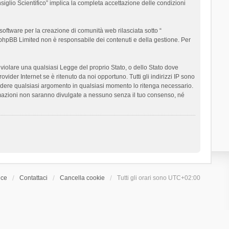
siglio Scientifico” implica la completa accettazione delle condizioni
oftware per la creazione di comunità web rilasciata sotto “
t; phpBB Limited non è responsabile dei contenuti e della gestione. Per
ò violare una qualsiasi Legge del proprio Stato, o dello Stato dove
ider Internet se è ritenuto da noi opportuno. Tutti gli indirizzi IP sono
chiudere qualsiasi argomento in qualsiasi momento lo ritenga necessario.
ormazioni non saranno divulgate a nessuno senza il tuo consenso, né
ice
Contattaci
Cancella cookie
Tutti gli orari sono
UTC+02:00