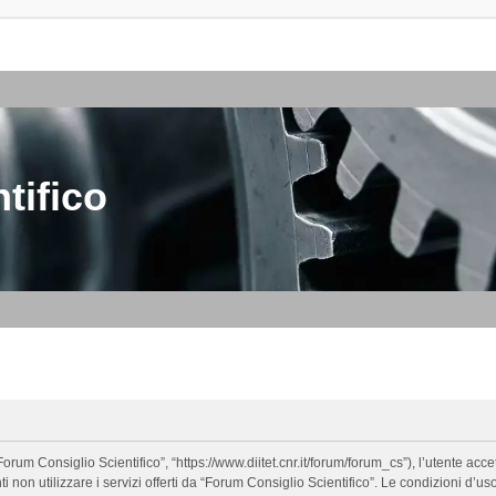
tifico
orum Consiglio Scientifico”, “https://www.diitet.cnr.it/forum/forum_cs”), l’utente ac
nti non utilizzare i servizi offerti da “Forum Consiglio Scientifico”. Le condizion