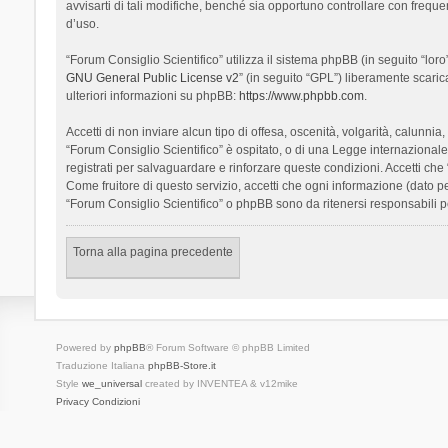
avvisarti di tali modifiche, benché sia opportuno controllare con frequ
d’uso.
“Forum Consiglio Scientifico” utilizza il sistema phpBB (in seguito “l
GNU General Public License v2
” (in seguito “GPL”) liberamente scari
ulteriori informazioni su phpBB:
https://www.phpbb.com
.
Accetti di non inviare alcun tipo di offesa, oscenità, volgarità, calunn
“Forum Consiglio Scientifico” è ospitato, o di una Legge internazionale. 
registrati per salvaguardare e rinforzare queste condizioni. Accetti che
Come fruitore di questo servizio, accetti che ogni informazione (dato
“Forum Consiglio Scientifico” o phpBB sono da ritenersi responsabili 
Torna alla pagina precedente
Powered by
phpBB
® Forum Software © phpBB Limited
Traduzione Italiana
phpBB-Store.it
Style
we_universal
created by INVENTEA & v12mike
Privacy
Condizioni