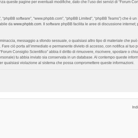
enza queste pagine per eventuali modifiche, dato che l’uso dei servizi di “Forum Con
oro”, “phpBB software”, “www.phpbb.com”, “phpBB Limited”, “phpBB Teams”) che è un s
cabile da
www.phpbb.com
. Il software phpBB facilita le aree di discussione interne
ia, minaccia, messaggio a sfondo sessuale, o qualsiasi altro tipo di materiale che pu
Fare ciò porta all’immediato e permanente divieto di accesso, con notifica al tuo prov
 “Forum Consiglio Scientifico” abbia il diritto di rimuovere, riscrivere, spostare o 
 personale) tu abbia inviato sia conservata in un database. Al contempo queste inf
per qualsiasi violazione al sistema che possa compromettere queste informazioni.
Ind