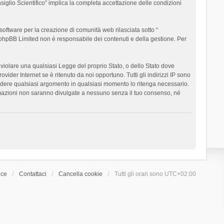
siglio Scientifico” implica la completa accettazione delle condizioni
oftware per la creazione di comunità web rilasciata sotto “
t; phpBB Limited non è responsabile dei contenuti e della gestione. Per
ò violare una qualsiasi Legge del proprio Stato, o dello Stato dove
ider Internet se è ritenuto da noi opportuno. Tutti gli indirizzi IP sono
chiudere qualsiasi argomento in qualsiasi momento lo ritenga necessario.
ormazioni non saranno divulgate a nessuno senza il tuo consenso, né
ice
Contattaci
Cancella cookie
Tutti gli orari sono
UTC+02:00