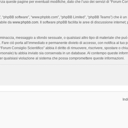
enza queste pagine per eventuali modifiche, dato che l’uso dei servizi di “Forum Con
oro”, “phpBB software”, “www.phpbb.com”, “phpBB Limited”, “phpBB Teams”) che è un s
cabile da
www.phpbb.com
. Il software phpBB facilita le aree di discussione interne
ia, minaccia, messaggio a sfondo sessuale, o qualsiasi altro tipo di materiale che pu
Fare ciò porta all’immediato e permanente divieto di accesso, con notifica al tuo prov
 “Forum Consiglio Scientifico” abbia il diritto di rimuovere, riscrivere, spostare o 
 personale) tu abbia inviato sia conservata in un database. Al contempo queste inf
per qualsiasi violazione al sistema che possa compromettere queste informazioni.
Ind