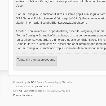
avvisarti di tali modifiche, benché sia opportuno controllare con frequ
d’uso.
“Forum Consiglio Scientifico” utilizza il sistema phpBB (in seguito “l
GNU General Public License v2
” (in seguito “GPL”) liberamente scari
ulteriori informazioni su phpBB:
https://www.phpbb.com
.
Accetti di non inviare alcun tipo di offesa, oscenità, volgarità, calunn
“Forum Consiglio Scientifico” è ospitato, o di una Legge internazionale. 
registrati per salvaguardare e rinforzare queste condizioni. Accetti che
Come fruitore di questo servizio, accetti che ogni informazione (dato
“Forum Consiglio Scientifico” o phpBB sono da ritenersi responsabili 
Torna alla pagina precedente
Powered by
phpBB
® Forum Software © phpBB Limited
Traduzione Italiana
phpBB-Store.it
Style
we_universal
created by INVENTEA & v12mike
Privacy
Condizioni