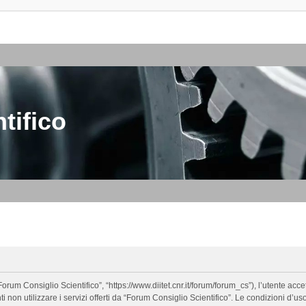
tifico
orum Consiglio Scientifico”, “https://www.diitet.cnr.it/forum/forum_cs”), l’utente ac
nti non utilizzare i servizi offerti da “Forum Consiglio Scientifico”. Le condizion