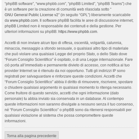
“phpBB software”, “www.phpbb.com”, “phpBB Limited”, “phpBB Teams”) che
è un software per la creazione di comunità web rilasciata sotto “
GNU General Public License v2
” (in seguito “GPL”) liberamente scaricabile
da
www.phpbb.com
. Il software phpBB facilita le aree di discussione internet;
phpBB Limited non è responsabile dei contenuti e della gestione. Per
ulteriori informazioni su phpBB:
https://www.phpbb.com
.
Accetti di non inviare alcun tipo di offesa, oscenità, volgarità, calunnia,
minaccia, messaggio a sfondo sessuale, o qualsiasi altro tipo di materiale
che può violare una qualsiasi Legge del proprio Stato, o dello Stato dove
“Forum Consiglio Scientifico” è ospitato, o di una Legge internazionale. Fare
ciò porta all’immediato e permanente divieto di accesso, con notifica al tuo
provider Internet se è ritenuto da noi opportuno. Tutti gli indirizzi IP sono
registrati per salvaguardare e rinforzare queste condizioni. Accetti che
“Forum Consiglio Scientifico” abbia il diritto di rimuovere, riscrivere, spostare
o chiudere qualsiasi argomento in qualsiasi momento lo ritenga necessario.
Come fruitore di questo servizio, accetti che ogni informazione (dato
personale) tu abbia inviato sia conservata in un database. Al contempo
queste informazioni non saranno divulgate a nessuno senza il tuo consenso,
né “Forum Consiglio Scientifico” o phpBB sono da ritenersi responsabili per
qualsiasi violazione al sistema che possa compromettere queste
informazioni.
Torna alla pagina precedente