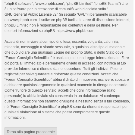
“phpBB software”, “www.phpbb.com”, “phpBB Limited”, “phpBB Teams”) che
è un software per la creazione di comunità web rilasciata sotto “
GNU General Public License v2
” (in seguito “GPL”) liberamente scaricabile
da
www.phpbb.com
. Il software phpBB facilita le aree di discussione internet;
phpBB Limited non è responsabile dei contenuti e della gestione. Per
ulteriori informazioni su phpBB:
https://www.phpbb.com
.
Accetti di non inviare alcun tipo di offesa, oscenità, volgarità, calunnia,
minaccia, messaggio a sfondo sessuale, o qualsiasi altro tipo di materiale
che può violare una qualsiasi Legge del proprio Stato, o dello Stato dove
“Forum Consiglio Scientifico” è ospitato, o di una Legge internazionale. Fare
ciò porta all’immediato e permanente divieto di accesso, con notifica al tuo
provider Internet se è ritenuto da noi opportuno. Tutti gli indirizzi IP sono
registrati per salvaguardare e rinforzare queste condizioni. Accetti che
“Forum Consiglio Scientifico” abbia il diritto di rimuovere, riscrivere, spostare
o chiudere qualsiasi argomento in qualsiasi momento lo ritenga necessario.
Come fruitore di questo servizio, accetti che ogni informazione (dato
personale) tu abbia inviato sia conservata in un database. Al contempo
queste informazioni non saranno divulgate a nessuno senza il tuo consenso,
né “Forum Consiglio Scientifico” o phpBB sono da ritenersi responsabili per
qualsiasi violazione al sistema che possa compromettere queste
informazioni.
Torna alla pagina precedente