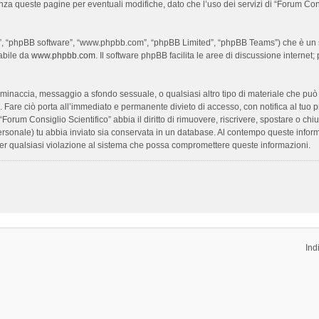
enza queste pagine per eventuali modifiche, dato che l’uso dei servizi di “Forum Con
oro”, “phpBB software”, “www.phpbb.com”, “phpBB Limited”, “phpBB Teams”) che è un s
cabile da
www.phpbb.com
. Il software phpBB facilita le aree di discussione interne
ia, minaccia, messaggio a sfondo sessuale, o qualsiasi altro tipo di materiale che pu
Fare ciò porta all’immediato e permanente divieto di accesso, con notifica al tuo prov
 “Forum Consiglio Scientifico” abbia il diritto di rimuovere, riscrivere, spostare o 
 personale) tu abbia inviato sia conservata in un database. Al contempo queste inf
per qualsiasi violazione al sistema che possa compromettere queste informazioni.
Ind