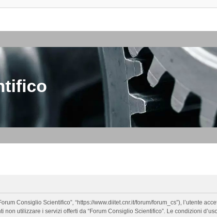
tifico
orum Consiglio Scientifico”, “https://www.diitet.cnr.it/forum/forum_cs”), l’utente ac
nti non utilizzare i servizi offerti da “Forum Consiglio Scientifico”. Le condizion