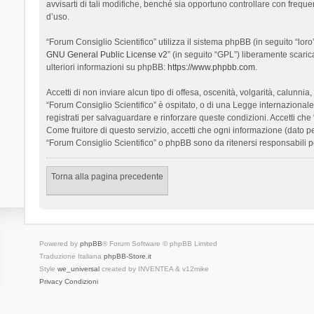
avvisarti di tali modifiche, benché sia opportuno controllare con frequ
d’uso.
“Forum Consiglio Scientifico” utilizza il sistema phpBB (in seguito “l
GNU General Public License v2
” (in seguito “GPL”) liberamente scari
ulteriori informazioni su phpBB:
https://www.phpbb.com
.
Accetti di non inviare alcun tipo di offesa, oscenità, volgarità, calunn
“Forum Consiglio Scientifico” è ospitato, o di una Legge internazionale. 
registrati per salvaguardare e rinforzare queste condizioni. Accetti che
Come fruitore di questo servizio, accetti che ogni informazione (dato
“Forum Consiglio Scientifico” o phpBB sono da ritenersi responsabili 
Torna alla pagina precedente
Powered by
phpBB
® Forum Software © phpBB Limited
Traduzione Italiana
phpBB-Store.it
Style
we_universal
created by INVENTEA & v12mike
Privacy
Condizioni