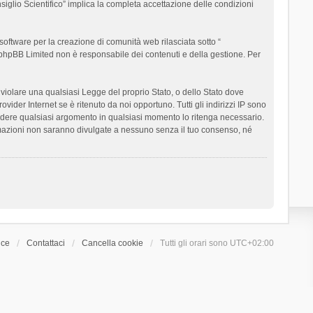
siglio Scientifico” implica la completa accettazione delle condizioni
oftware per la creazione di comunità web rilasciata sotto “
t; phpBB Limited non è responsabile dei contenuti e della gestione. Per
ò violare una qualsiasi Legge del proprio Stato, o dello Stato dove
ider Internet se è ritenuto da noi opportuno. Tutti gli indirizzi IP sono
chiudere qualsiasi argomento in qualsiasi momento lo ritenga necessario.
ormazioni non saranno divulgate a nessuno senza il tuo consenso, né
ice
Contattaci
Cancella cookie
Tutti gli orari sono
UTC+02:00