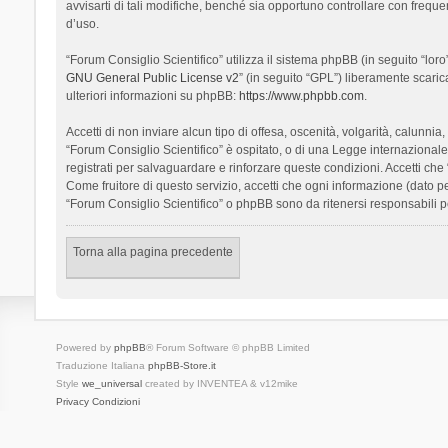
avvisarti di tali modifiche, benché sia opportuno controllare con frequ
d’uso.
“Forum Consiglio Scientifico” utilizza il sistema phpBB (in seguito “l
GNU General Public License v2
” (in seguito “GPL”) liberamente scari
ulteriori informazioni su phpBB:
https://www.phpbb.com
.
Accetti di non inviare alcun tipo di offesa, oscenità, volgarità, calunn
“Forum Consiglio Scientifico” è ospitato, o di una Legge internazionale. 
registrati per salvaguardare e rinforzare queste condizioni. Accetti che
Come fruitore di questo servizio, accetti che ogni informazione (dato
“Forum Consiglio Scientifico” o phpBB sono da ritenersi responsabili 
Torna alla pagina precedente
Powered by
phpBB
® Forum Software © phpBB Limited
Traduzione Italiana
phpBB-Store.it
Style
we_universal
created by INVENTEA & v12mike
Privacy
Condizioni