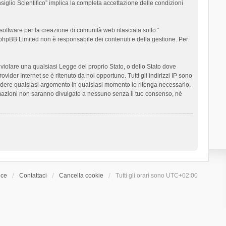
siglio Scientifico” implica la completa accettazione delle condizioni
oftware per la creazione di comunità web rilasciata sotto “
t; phpBB Limited non è responsabile dei contenuti e della gestione. Per
ò violare una qualsiasi Legge del proprio Stato, o dello Stato dove
ider Internet se è ritenuto da noi opportuno. Tutti gli indirizzi IP sono
chiudere qualsiasi argomento in qualsiasi momento lo ritenga necessario.
ormazioni non saranno divulgate a nessuno senza il tuo consenso, né
ice
Contattaci
Cancella cookie
Tutti gli orari sono
UTC+02:00