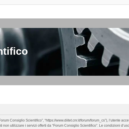
tifico
orum Consiglio Scientifico”, “https://www.diitet.cnr.it/forum/forum_cs”), l’utente ac
nti non utilizzare i servizi offerti da “Forum Consiglio Scientifico”. Le condizion