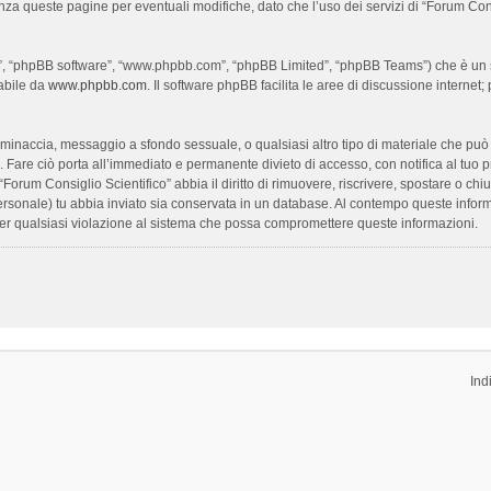
enza queste pagine per eventuali modifiche, dato che l’uso dei servizi di “Forum Con
oro”, “phpBB software”, “www.phpbb.com”, “phpBB Limited”, “phpBB Teams”) che è un s
cabile da
www.phpbb.com
. Il software phpBB facilita le aree di discussione interne
ia, minaccia, messaggio a sfondo sessuale, o qualsiasi altro tipo di materiale che pu
Fare ciò porta all’immediato e permanente divieto di accesso, con notifica al tuo prov
 “Forum Consiglio Scientifico” abbia il diritto di rimuovere, riscrivere, spostare o 
 personale) tu abbia inviato sia conservata in un database. Al contempo queste inf
per qualsiasi violazione al sistema che possa compromettere queste informazioni.
Ind