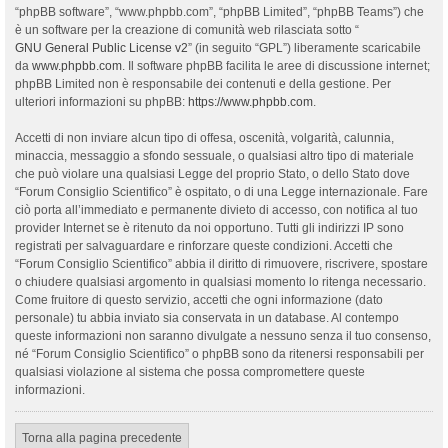
“phpBB software”, “www.phpbb.com”, “phpBB Limited”, “phpBB Teams”) che
è un software per la creazione di comunità web rilasciata sotto “
GNU General Public License v2
” (in seguito “GPL”) liberamente scaricabile
da
www.phpbb.com
. Il software phpBB facilita le aree di discussione internet;
phpBB Limited non è responsabile dei contenuti e della gestione. Per
ulteriori informazioni su phpBB:
https://www.phpbb.com
.
Accetti di non inviare alcun tipo di offesa, oscenità, volgarità, calunnia,
minaccia, messaggio a sfondo sessuale, o qualsiasi altro tipo di materiale
che può violare una qualsiasi Legge del proprio Stato, o dello Stato dove
“Forum Consiglio Scientifico” è ospitato, o di una Legge internazionale. Fare
ciò porta all’immediato e permanente divieto di accesso, con notifica al tuo
provider Internet se è ritenuto da noi opportuno. Tutti gli indirizzi IP sono
registrati per salvaguardare e rinforzare queste condizioni. Accetti che
“Forum Consiglio Scientifico” abbia il diritto di rimuovere, riscrivere, spostare
o chiudere qualsiasi argomento in qualsiasi momento lo ritenga necessario.
Come fruitore di questo servizio, accetti che ogni informazione (dato
personale) tu abbia inviato sia conservata in un database. Al contempo
queste informazioni non saranno divulgate a nessuno senza il tuo consenso,
né “Forum Consiglio Scientifico” o phpBB sono da ritenersi responsabili per
qualsiasi violazione al sistema che possa compromettere queste
informazioni.
Torna alla pagina precedente