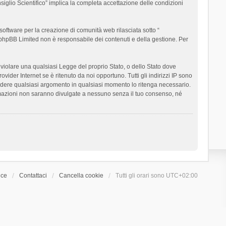
siglio Scientifico” implica la completa accettazione delle condizioni
oftware per la creazione di comunità web rilasciata sotto “
t; phpBB Limited non è responsabile dei contenuti e della gestione. Per
ò violare una qualsiasi Legge del proprio Stato, o dello Stato dove
ider Internet se è ritenuto da noi opportuno. Tutti gli indirizzi IP sono
chiudere qualsiasi argomento in qualsiasi momento lo ritenga necessario.
ormazioni non saranno divulgate a nessuno senza il tuo consenso, né
ice
Contattaci
Cancella cookie
Tutti gli orari sono
UTC+02:00