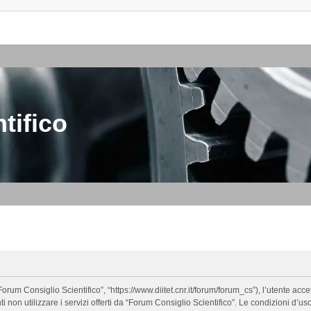
tifico
orum Consiglio Scientifico”, “https://www.diitet.cnr.it/forum/forum_cs”), l’utente ac
nti non utilizzare i servizi offerti da “Forum Consiglio Scientifico”. Le condizion