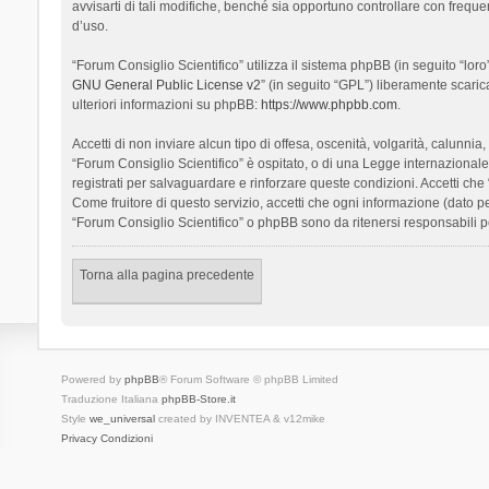
avvisarti di tali modifiche, benché sia opportuno controllare con frequ
d’uso.
“Forum Consiglio Scientifico” utilizza il sistema phpBB (in seguito “l
GNU General Public License v2
” (in seguito “GPL”) liberamente scari
ulteriori informazioni su phpBB:
https://www.phpbb.com
.
Accetti di non inviare alcun tipo di offesa, oscenità, volgarità, calunn
“Forum Consiglio Scientifico” è ospitato, o di una Legge internazionale. 
registrati per salvaguardare e rinforzare queste condizioni. Accetti che
Come fruitore di questo servizio, accetti che ogni informazione (dato
“Forum Consiglio Scientifico” o phpBB sono da ritenersi responsabili 
Torna alla pagina precedente
Powered by
phpBB
® Forum Software © phpBB Limited
Traduzione Italiana
phpBB-Store.it
Style
we_universal
created by INVENTEA & v12mike
Privacy
Condizioni