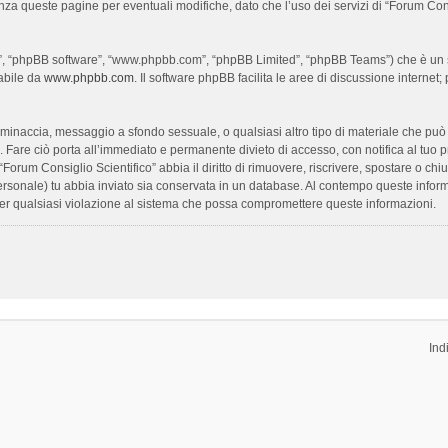
enza queste pagine per eventuali modifiche, dato che l’uso dei servizi di “Forum Con
oro”, “phpBB software”, “www.phpbb.com”, “phpBB Limited”, “phpBB Teams”) che è un s
cabile da
www.phpbb.com
. Il software phpBB facilita le aree di discussione interne
ia, minaccia, messaggio a sfondo sessuale, o qualsiasi altro tipo di materiale che pu
Fare ciò porta all’immediato e permanente divieto di accesso, con notifica al tuo prov
 “Forum Consiglio Scientifico” abbia il diritto di rimuovere, riscrivere, spostare o 
 personale) tu abbia inviato sia conservata in un database. Al contempo queste inf
per qualsiasi violazione al sistema che possa compromettere queste informazioni.
Ind