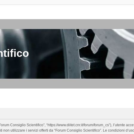
tifico
orum Consiglio Scientifico”, “https://www.diitet.cnr.it/forum/forum_cs”), l’utente ac
nti non utilizzare i servizi offerti da “Forum Consiglio Scientifico”. Le condizion