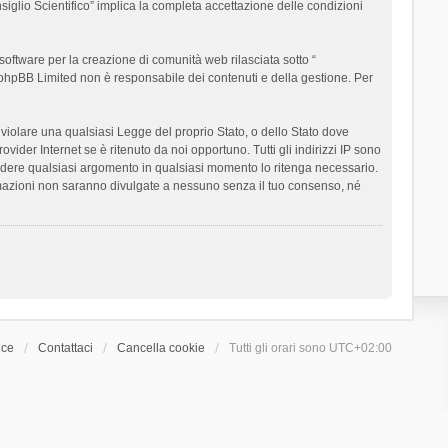
siglio Scientifico” implica la completa accettazione delle condizioni
oftware per la creazione di comunità web rilasciata sotto “
t; phpBB Limited non è responsabile dei contenuti e della gestione. Per
ò violare una qualsiasi Legge del proprio Stato, o dello Stato dove
ider Internet se è ritenuto da noi opportuno. Tutti gli indirizzi IP sono
chiudere qualsiasi argomento in qualsiasi momento lo ritenga necessario.
ormazioni non saranno divulgate a nessuno senza il tuo consenso, né
ice
Contattaci
Cancella cookie
Tutti gli orari sono
UTC+02:00