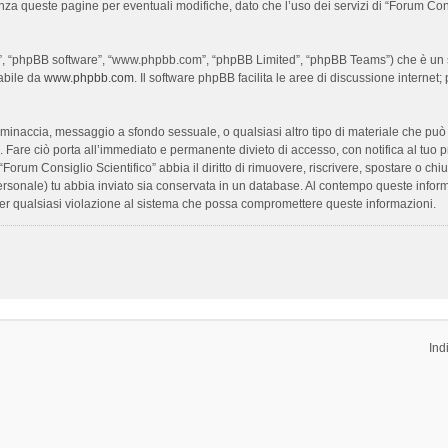
enza queste pagine per eventuali modifiche, dato che l’uso dei servizi di “Forum Con
oro”, “phpBB software”, “www.phpbb.com”, “phpBB Limited”, “phpBB Teams”) che è un s
cabile da
www.phpbb.com
. Il software phpBB facilita le aree di discussione interne
ia, minaccia, messaggio a sfondo sessuale, o qualsiasi altro tipo di materiale che pu
Fare ciò porta all’immediato e permanente divieto di accesso, con notifica al tuo prov
 “Forum Consiglio Scientifico” abbia il diritto di rimuovere, riscrivere, spostare o 
 personale) tu abbia inviato sia conservata in un database. Al contempo queste inf
per qualsiasi violazione al sistema che possa compromettere queste informazioni.
Ind