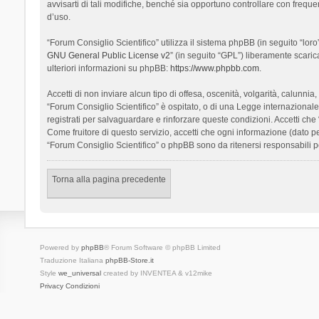
avvisarti di tali modifiche, benché sia opportuno controllare con frequ
d’uso.
“Forum Consiglio Scientifico” utilizza il sistema phpBB (in seguito “l
GNU General Public License v2
” (in seguito “GPL”) liberamente scari
ulteriori informazioni su phpBB:
https://www.phpbb.com
.
Accetti di non inviare alcun tipo di offesa, oscenità, volgarità, calunn
“Forum Consiglio Scientifico” è ospitato, o di una Legge internazionale. 
registrati per salvaguardare e rinforzare queste condizioni. Accetti che
Come fruitore di questo servizio, accetti che ogni informazione (dato
“Forum Consiglio Scientifico” o phpBB sono da ritenersi responsabili 
Torna alla pagina precedente
Powered by
phpBB
® Forum Software © phpBB Limited
Traduzione Italiana
phpBB-Store.it
Style
we_universal
created by INVENTEA & v12mike
Privacy
Condizioni