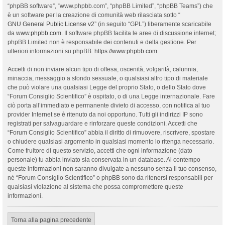
“phpBB software”, “www.phpbb.com”, “phpBB Limited”, “phpBB Teams”) che
è un software per la creazione di comunità web rilasciata sotto “
GNU General Public License v2
” (in seguito “GPL”) liberamente scaricabile
da
www.phpbb.com
. Il software phpBB facilita le aree di discussione internet;
phpBB Limited non è responsabile dei contenuti e della gestione. Per
ulteriori informazioni su phpBB:
https://www.phpbb.com
.
Accetti di non inviare alcun tipo di offesa, oscenità, volgarità, calunnia,
minaccia, messaggio a sfondo sessuale, o qualsiasi altro tipo di materiale
che può violare una qualsiasi Legge del proprio Stato, o dello Stato dove
“Forum Consiglio Scientifico” è ospitato, o di una Legge internazionale. Fare
ciò porta all’immediato e permanente divieto di accesso, con notifica al tuo
provider Internet se è ritenuto da noi opportuno. Tutti gli indirizzi IP sono
registrati per salvaguardare e rinforzare queste condizioni. Accetti che
“Forum Consiglio Scientifico” abbia il diritto di rimuovere, riscrivere, spostare
o chiudere qualsiasi argomento in qualsiasi momento lo ritenga necessario.
Come fruitore di questo servizio, accetti che ogni informazione (dato
personale) tu abbia inviato sia conservata in un database. Al contempo
queste informazioni non saranno divulgate a nessuno senza il tuo consenso,
né “Forum Consiglio Scientifico” o phpBB sono da ritenersi responsabili per
qualsiasi violazione al sistema che possa compromettere queste
informazioni.
Torna alla pagina precedente