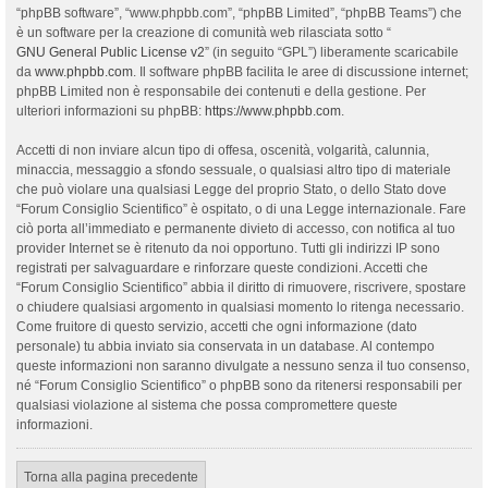
“phpBB software”, “www.phpbb.com”, “phpBB Limited”, “phpBB Teams”) che
è un software per la creazione di comunità web rilasciata sotto “
GNU General Public License v2
” (in seguito “GPL”) liberamente scaricabile
da
www.phpbb.com
. Il software phpBB facilita le aree di discussione internet;
phpBB Limited non è responsabile dei contenuti e della gestione. Per
ulteriori informazioni su phpBB:
https://www.phpbb.com
.
Accetti di non inviare alcun tipo di offesa, oscenità, volgarità, calunnia,
minaccia, messaggio a sfondo sessuale, o qualsiasi altro tipo di materiale
che può violare una qualsiasi Legge del proprio Stato, o dello Stato dove
“Forum Consiglio Scientifico” è ospitato, o di una Legge internazionale. Fare
ciò porta all’immediato e permanente divieto di accesso, con notifica al tuo
provider Internet se è ritenuto da noi opportuno. Tutti gli indirizzi IP sono
registrati per salvaguardare e rinforzare queste condizioni. Accetti che
“Forum Consiglio Scientifico” abbia il diritto di rimuovere, riscrivere, spostare
o chiudere qualsiasi argomento in qualsiasi momento lo ritenga necessario.
Come fruitore di questo servizio, accetti che ogni informazione (dato
personale) tu abbia inviato sia conservata in un database. Al contempo
queste informazioni non saranno divulgate a nessuno senza il tuo consenso,
né “Forum Consiglio Scientifico” o phpBB sono da ritenersi responsabili per
qualsiasi violazione al sistema che possa compromettere queste
informazioni.
Torna alla pagina precedente