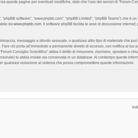
enza queste pagine per eventuali modifiche, dato che l’uso dei servizi di “Forum Con
oro”, “phpBB software”, “www.phpbb.com”, “phpBB Limited”, “phpBB Teams”) che è un s
cabile da
www.phpbb.com
. Il software phpBB facilita le aree di discussione interne
ia, minaccia, messaggio a sfondo sessuale, o qualsiasi altro tipo di materiale che pu
Fare ciò porta all’immediato e permanente divieto di accesso, con notifica al tuo prov
 “Forum Consiglio Scientifico” abbia il diritto di rimuovere, riscrivere, spostare o 
 personale) tu abbia inviato sia conservata in un database. Al contempo queste inf
per qualsiasi violazione al sistema che possa compromettere queste informazioni.
Ind