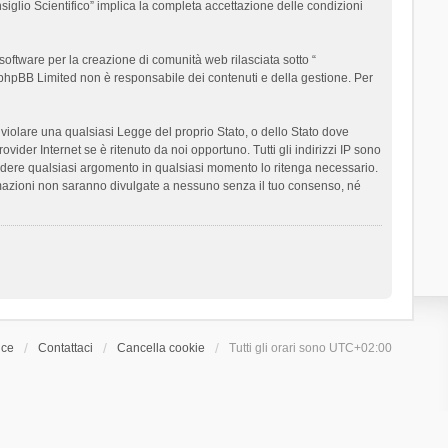
siglio Scientifico” implica la completa accettazione delle condizioni
oftware per la creazione di comunità web rilasciata sotto “
t; phpBB Limited non è responsabile dei contenuti e della gestione. Per
ò violare una qualsiasi Legge del proprio Stato, o dello Stato dove
ider Internet se è ritenuto da noi opportuno. Tutti gli indirizzi IP sono
chiudere qualsiasi argomento in qualsiasi momento lo ritenga necessario.
ormazioni non saranno divulgate a nessuno senza il tuo consenso, né
ice
Contattaci
Cancella cookie
Tutti gli orari sono
UTC+02:00