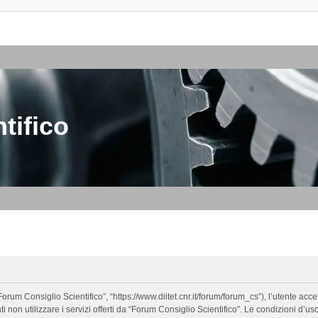
tifico
orum Consiglio Scientifico”, “https://www.diitet.cnr.it/forum/forum_cs”), l’utente ac
nti non utilizzare i servizi offerti da “Forum Consiglio Scientifico”. Le condizion