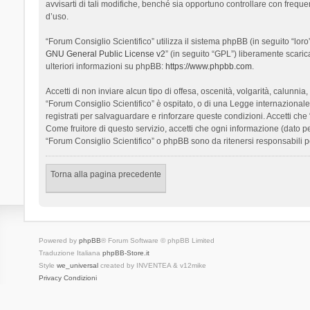
avvisarti di tali modifiche, benché sia opportuno controllare con frequ
d’uso.
“Forum Consiglio Scientifico” utilizza il sistema phpBB (in seguito “l
GNU General Public License v2
” (in seguito “GPL”) liberamente scari
ulteriori informazioni su phpBB:
https://www.phpbb.com
.
Accetti di non inviare alcun tipo di offesa, oscenità, volgarità, calunn
“Forum Consiglio Scientifico” è ospitato, o di una Legge internazionale. 
registrati per salvaguardare e rinforzare queste condizioni. Accetti che
Come fruitore di questo servizio, accetti che ogni informazione (dato
“Forum Consiglio Scientifico” o phpBB sono da ritenersi responsabili 
Torna alla pagina precedente
Powered by
phpBB
® Forum Software © phpBB Limited
Traduzione Italiana
phpBB-Store.it
Style
we_universal
created by INVENTEA & v12mike
Privacy
Condizioni