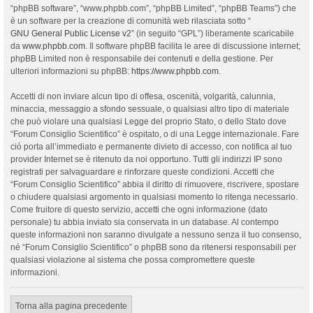
“phpBB software”, “www.phpbb.com”, “phpBB Limited”, “phpBB Teams”) che
è un software per la creazione di comunità web rilasciata sotto “
GNU General Public License v2
” (in seguito “GPL”) liberamente scaricabile
da
www.phpbb.com
. Il software phpBB facilita le aree di discussione internet;
phpBB Limited non è responsabile dei contenuti e della gestione. Per
ulteriori informazioni su phpBB:
https://www.phpbb.com
.
Accetti di non inviare alcun tipo di offesa, oscenità, volgarità, calunnia,
minaccia, messaggio a sfondo sessuale, o qualsiasi altro tipo di materiale
che può violare una qualsiasi Legge del proprio Stato, o dello Stato dove
“Forum Consiglio Scientifico” è ospitato, o di una Legge internazionale. Fare
ciò porta all’immediato e permanente divieto di accesso, con notifica al tuo
provider Internet se è ritenuto da noi opportuno. Tutti gli indirizzi IP sono
registrati per salvaguardare e rinforzare queste condizioni. Accetti che
“Forum Consiglio Scientifico” abbia il diritto di rimuovere, riscrivere, spostare
o chiudere qualsiasi argomento in qualsiasi momento lo ritenga necessario.
Come fruitore di questo servizio, accetti che ogni informazione (dato
personale) tu abbia inviato sia conservata in un database. Al contempo
queste informazioni non saranno divulgate a nessuno senza il tuo consenso,
né “Forum Consiglio Scientifico” o phpBB sono da ritenersi responsabili per
qualsiasi violazione al sistema che possa compromettere queste
informazioni.
Torna alla pagina precedente