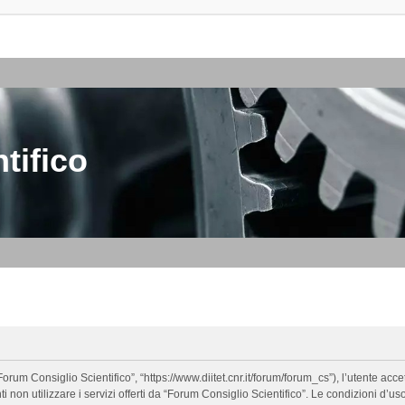
tifico
orum Consiglio Scientifico”, “https://www.diitet.cnr.it/forum/forum_cs”), l’utente ac
nti non utilizzare i servizi offerti da “Forum Consiglio Scientifico”. Le condizion