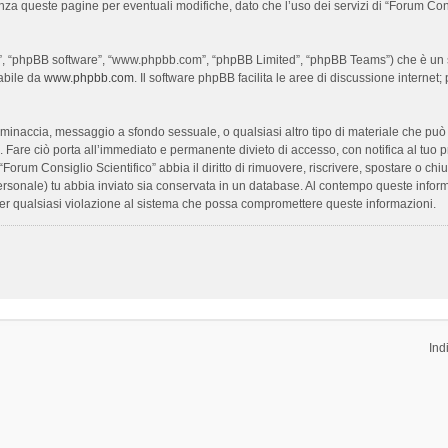
enza queste pagine per eventuali modifiche, dato che l’uso dei servizi di “Forum Con
oro”, “phpBB software”, “www.phpbb.com”, “phpBB Limited”, “phpBB Teams”) che è un s
cabile da
www.phpbb.com
. Il software phpBB facilita le aree di discussione interne
ia, minaccia, messaggio a sfondo sessuale, o qualsiasi altro tipo di materiale che pu
Fare ciò porta all’immediato e permanente divieto di accesso, con notifica al tuo prov
 “Forum Consiglio Scientifico” abbia il diritto di rimuovere, riscrivere, spostare o 
 personale) tu abbia inviato sia conservata in un database. Al contempo queste inf
per qualsiasi violazione al sistema che possa compromettere queste informazioni.
Ind