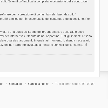
siglio Scientifico” implica la completa accettazione delle condizioni
oftware per la creazione di comunità web rilasciata sotto “
t; phpBB Limited non è responsabile dei contenuti e della gestione. Per
ò violare una qualsiasi Legge del proprio Stato, o dello Stato dove
ider Internet se è ritenuto da noi opportuno. Tutti gli indirizzi IP sono
chiudere qualsiasi argomento in qualsiasi momento lo ritenga necessario.
ormazioni non saranno divulgate a nessuno senza il tuo consenso, né
ice
Contattaci
Cancella cookie
Tutti gli orari sono
UTC+02:00