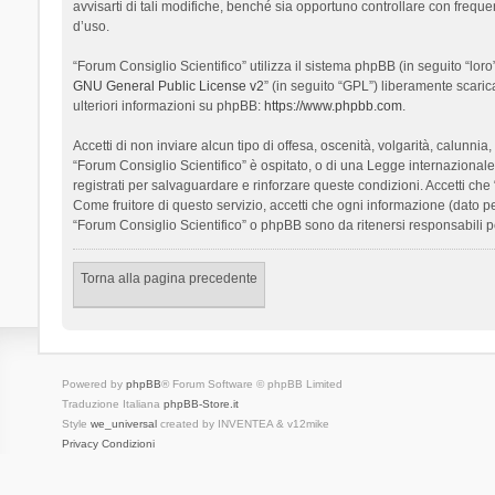
avvisarti di tali modifiche, benché sia opportuno controllare con frequ
d’uso.
“Forum Consiglio Scientifico” utilizza il sistema phpBB (in seguito “l
GNU General Public License v2
” (in seguito “GPL”) liberamente scari
ulteriori informazioni su phpBB:
https://www.phpbb.com
.
Accetti di non inviare alcun tipo di offesa, oscenità, volgarità, calunn
“Forum Consiglio Scientifico” è ospitato, o di una Legge internazionale. 
registrati per salvaguardare e rinforzare queste condizioni. Accetti che
Come fruitore di questo servizio, accetti che ogni informazione (dato
“Forum Consiglio Scientifico” o phpBB sono da ritenersi responsabili 
Torna alla pagina precedente
Powered by
phpBB
® Forum Software © phpBB Limited
Traduzione Italiana
phpBB-Store.it
Style
we_universal
created by INVENTEA & v12mike
Privacy
Condizioni