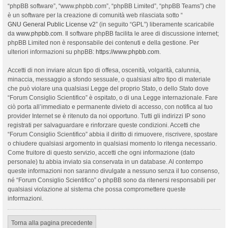
“phpBB software”, “www.phpbb.com”, “phpBB Limited”, “phpBB Teams”) che
è un software per la creazione di comunità web rilasciata sotto “
GNU General Public License v2
” (in seguito “GPL”) liberamente scaricabile
da
www.phpbb.com
. Il software phpBB facilita le aree di discussione internet;
phpBB Limited non è responsabile dei contenuti e della gestione. Per
ulteriori informazioni su phpBB:
https://www.phpbb.com
.
Accetti di non inviare alcun tipo di offesa, oscenità, volgarità, calunnia,
minaccia, messaggio a sfondo sessuale, o qualsiasi altro tipo di materiale
che può violare una qualsiasi Legge del proprio Stato, o dello Stato dove
“Forum Consiglio Scientifico” è ospitato, o di una Legge internazionale. Fare
ciò porta all’immediato e permanente divieto di accesso, con notifica al tuo
provider Internet se è ritenuto da noi opportuno. Tutti gli indirizzi IP sono
registrati per salvaguardare e rinforzare queste condizioni. Accetti che
“Forum Consiglio Scientifico” abbia il diritto di rimuovere, riscrivere, spostare
o chiudere qualsiasi argomento in qualsiasi momento lo ritenga necessario.
Come fruitore di questo servizio, accetti che ogni informazione (dato
personale) tu abbia inviato sia conservata in un database. Al contempo
queste informazioni non saranno divulgate a nessuno senza il tuo consenso,
né “Forum Consiglio Scientifico” o phpBB sono da ritenersi responsabili per
qualsiasi violazione al sistema che possa compromettere queste
informazioni.
Torna alla pagina precedente