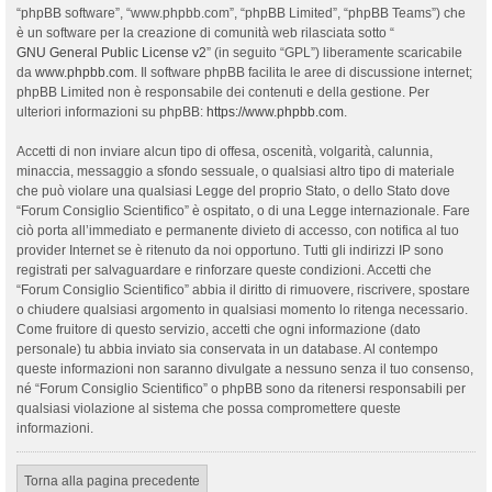
“phpBB software”, “www.phpbb.com”, “phpBB Limited”, “phpBB Teams”) che
è un software per la creazione di comunità web rilasciata sotto “
GNU General Public License v2
” (in seguito “GPL”) liberamente scaricabile
da
www.phpbb.com
. Il software phpBB facilita le aree di discussione internet;
phpBB Limited non è responsabile dei contenuti e della gestione. Per
ulteriori informazioni su phpBB:
https://www.phpbb.com
.
Accetti di non inviare alcun tipo di offesa, oscenità, volgarità, calunnia,
minaccia, messaggio a sfondo sessuale, o qualsiasi altro tipo di materiale
che può violare una qualsiasi Legge del proprio Stato, o dello Stato dove
“Forum Consiglio Scientifico” è ospitato, o di una Legge internazionale. Fare
ciò porta all’immediato e permanente divieto di accesso, con notifica al tuo
provider Internet se è ritenuto da noi opportuno. Tutti gli indirizzi IP sono
registrati per salvaguardare e rinforzare queste condizioni. Accetti che
“Forum Consiglio Scientifico” abbia il diritto di rimuovere, riscrivere, spostare
o chiudere qualsiasi argomento in qualsiasi momento lo ritenga necessario.
Come fruitore di questo servizio, accetti che ogni informazione (dato
personale) tu abbia inviato sia conservata in un database. Al contempo
queste informazioni non saranno divulgate a nessuno senza il tuo consenso,
né “Forum Consiglio Scientifico” o phpBB sono da ritenersi responsabili per
qualsiasi violazione al sistema che possa compromettere queste
informazioni.
Torna alla pagina precedente