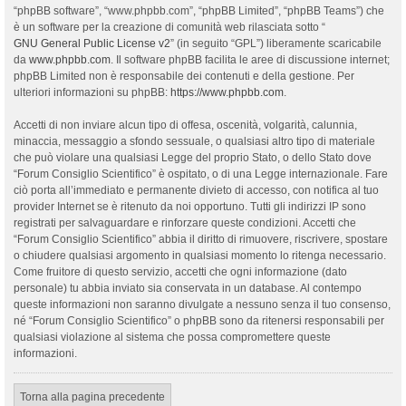
“phpBB software”, “www.phpbb.com”, “phpBB Limited”, “phpBB Teams”) che
è un software per la creazione di comunità web rilasciata sotto “
GNU General Public License v2
” (in seguito “GPL”) liberamente scaricabile
da
www.phpbb.com
. Il software phpBB facilita le aree di discussione internet;
phpBB Limited non è responsabile dei contenuti e della gestione. Per
ulteriori informazioni su phpBB:
https://www.phpbb.com
.
Accetti di non inviare alcun tipo di offesa, oscenità, volgarità, calunnia,
minaccia, messaggio a sfondo sessuale, o qualsiasi altro tipo di materiale
che può violare una qualsiasi Legge del proprio Stato, o dello Stato dove
“Forum Consiglio Scientifico” è ospitato, o di una Legge internazionale. Fare
ciò porta all’immediato e permanente divieto di accesso, con notifica al tuo
provider Internet se è ritenuto da noi opportuno. Tutti gli indirizzi IP sono
registrati per salvaguardare e rinforzare queste condizioni. Accetti che
“Forum Consiglio Scientifico” abbia il diritto di rimuovere, riscrivere, spostare
o chiudere qualsiasi argomento in qualsiasi momento lo ritenga necessario.
Come fruitore di questo servizio, accetti che ogni informazione (dato
personale) tu abbia inviato sia conservata in un database. Al contempo
queste informazioni non saranno divulgate a nessuno senza il tuo consenso,
né “Forum Consiglio Scientifico” o phpBB sono da ritenersi responsabili per
qualsiasi violazione al sistema che possa compromettere queste
informazioni.
Torna alla pagina precedente