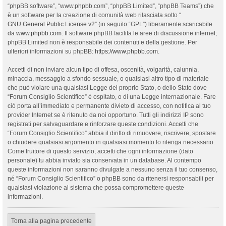
“phpBB software”, “www.phpbb.com”, “phpBB Limited”, “phpBB Teams”) che
è un software per la creazione di comunità web rilasciata sotto “
GNU General Public License v2
” (in seguito “GPL”) liberamente scaricabile
da
www.phpbb.com
. Il software phpBB facilita le aree di discussione internet;
phpBB Limited non è responsabile dei contenuti e della gestione. Per
ulteriori informazioni su phpBB:
https://www.phpbb.com
.
Accetti di non inviare alcun tipo di offesa, oscenità, volgarità, calunnia,
minaccia, messaggio a sfondo sessuale, o qualsiasi altro tipo di materiale
che può violare una qualsiasi Legge del proprio Stato, o dello Stato dove
“Forum Consiglio Scientifico” è ospitato, o di una Legge internazionale. Fare
ciò porta all’immediato e permanente divieto di accesso, con notifica al tuo
provider Internet se è ritenuto da noi opportuno. Tutti gli indirizzi IP sono
registrati per salvaguardare e rinforzare queste condizioni. Accetti che
“Forum Consiglio Scientifico” abbia il diritto di rimuovere, riscrivere, spostare
o chiudere qualsiasi argomento in qualsiasi momento lo ritenga necessario.
Come fruitore di questo servizio, accetti che ogni informazione (dato
personale) tu abbia inviato sia conservata in un database. Al contempo
queste informazioni non saranno divulgate a nessuno senza il tuo consenso,
né “Forum Consiglio Scientifico” o phpBB sono da ritenersi responsabili per
qualsiasi violazione al sistema che possa compromettere queste
informazioni.
Torna alla pagina precedente