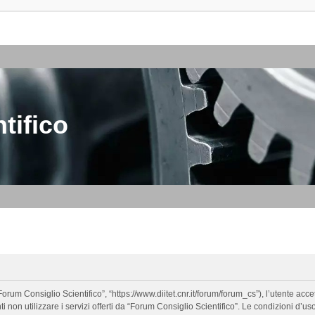
tifico
orum Consiglio Scientifico”, “https://www.diitet.cnr.it/forum/forum_cs”), l’utente ac
nti non utilizzare i servizi offerti da “Forum Consiglio Scientifico”. Le condizion