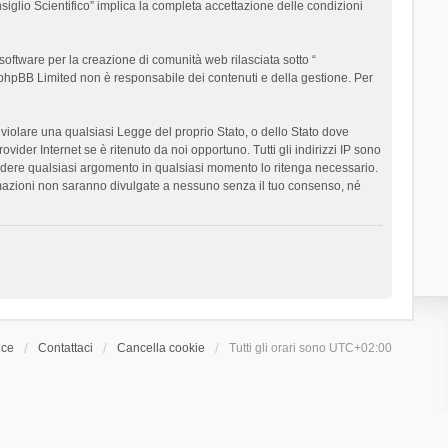
siglio Scientifico” implica la completa accettazione delle condizioni
oftware per la creazione di comunità web rilasciata sotto “
t; phpBB Limited non è responsabile dei contenuti e della gestione. Per
ò violare una qualsiasi Legge del proprio Stato, o dello Stato dove
ider Internet se è ritenuto da noi opportuno. Tutti gli indirizzi IP sono
chiudere qualsiasi argomento in qualsiasi momento lo ritenga necessario.
ormazioni non saranno divulgate a nessuno senza il tuo consenso, né
ice
Contattaci
Cancella cookie
Tutti gli orari sono
UTC+02:00