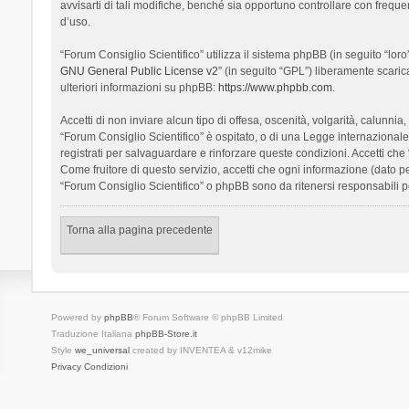
avvisarti di tali modifiche, benché sia opportuno controllare con frequ
d’uso.
“Forum Consiglio Scientifico” utilizza il sistema phpBB (in seguito “l
GNU General Public License v2
” (in seguito “GPL”) liberamente scari
ulteriori informazioni su phpBB:
https://www.phpbb.com
.
Accetti di non inviare alcun tipo di offesa, oscenità, volgarità, calunn
“Forum Consiglio Scientifico” è ospitato, o di una Legge internazionale. 
registrati per salvaguardare e rinforzare queste condizioni. Accetti che
Come fruitore di questo servizio, accetti che ogni informazione (dato
“Forum Consiglio Scientifico” o phpBB sono da ritenersi responsabili 
Torna alla pagina precedente
Powered by
phpBB
® Forum Software © phpBB Limited
Traduzione Italiana
phpBB-Store.it
Style
we_universal
created by INVENTEA & v12mike
Privacy
Condizioni