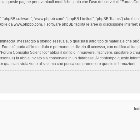
enza queste pagine per eventuali modifiche, dato che l’uso dei servizi di “Forum Con
oro”, “phpBB software”, “www.phpbb.com”, “phpBB Limited”, “phpBB Teams”) che è un s
cabile da
www.phpbb.com
. Il software phpBB facilita le aree di discussione interne
ia, minaccia, messaggio a sfondo sessuale, o qualsiasi altro tipo di materiale che pu
Fare ciò porta all’immediato e permanente divieto di accesso, con notifica al tuo prov
 “Forum Consiglio Scientifico” abbia il diritto di rimuovere, riscrivere, spostare o 
 personale) tu abbia inviato sia conservata in un database. Al contempo queste inf
per qualsiasi violazione al sistema che possa compromettere queste informazioni.
Ind