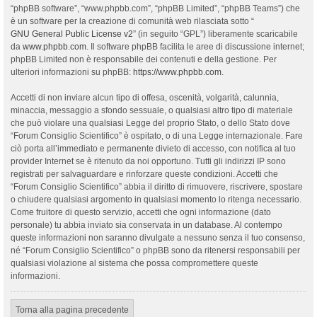
“phpBB software”, “www.phpbb.com”, “phpBB Limited”, “phpBB Teams”) che
è un software per la creazione di comunità web rilasciata sotto “
GNU General Public License v2
” (in seguito “GPL”) liberamente scaricabile
da
www.phpbb.com
. Il software phpBB facilita le aree di discussione internet;
phpBB Limited non è responsabile dei contenuti e della gestione. Per
ulteriori informazioni su phpBB:
https://www.phpbb.com
.
Accetti di non inviare alcun tipo di offesa, oscenità, volgarità, calunnia,
minaccia, messaggio a sfondo sessuale, o qualsiasi altro tipo di materiale
che può violare una qualsiasi Legge del proprio Stato, o dello Stato dove
“Forum Consiglio Scientifico” è ospitato, o di una Legge internazionale. Fare
ciò porta all’immediato e permanente divieto di accesso, con notifica al tuo
provider Internet se è ritenuto da noi opportuno. Tutti gli indirizzi IP sono
registrati per salvaguardare e rinforzare queste condizioni. Accetti che
“Forum Consiglio Scientifico” abbia il diritto di rimuovere, riscrivere, spostare
o chiudere qualsiasi argomento in qualsiasi momento lo ritenga necessario.
Come fruitore di questo servizio, accetti che ogni informazione (dato
personale) tu abbia inviato sia conservata in un database. Al contempo
queste informazioni non saranno divulgate a nessuno senza il tuo consenso,
né “Forum Consiglio Scientifico” o phpBB sono da ritenersi responsabili per
qualsiasi violazione al sistema che possa compromettere queste
informazioni.
Torna alla pagina precedente