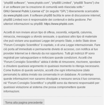
“phpBB software”, “www.phpbb.com”, “phpBB Limited”, “phpBB Teams”) che
è un software per la creazione di comunità web rilasciata sotto “
GNU General Public License v2
” (in seguito “GPL”) liberamente scaricabile
da
www.phpbb.com
. Il software phpBB facilita le aree di discussione internet;
phpBB Limited non è responsabile dei contenuti e della gestione. Per
ulteriori informazioni su phpBB:
https://www.phpbb.com
.
Accetti di non inviare alcun tipo di offesa, oscenità, volgarità, calunnia,
minaccia, messaggio a sfondo sessuale, o qualsiasi altro tipo di materiale
che può violare una qualsiasi Legge del proprio Stato, o dello Stato dove
“Forum Consiglio Scientifico” è ospitato, o di una Legge internazionale. Fare
ciò porta all’immediato e permanente divieto di accesso, con notifica al tuo
provider Internet se è ritenuto da noi opportuno. Tutti gli indirizzi IP sono
registrati per salvaguardare e rinforzare queste condizioni. Accetti che
“Forum Consiglio Scientifico” abbia il diritto di rimuovere, riscrivere, spostare
o chiudere qualsiasi argomento in qualsiasi momento lo ritenga necessario.
Come fruitore di questo servizio, accetti che ogni informazione (dato
personale) tu abbia inviato sia conservata in un database. Al contempo
queste informazioni non saranno divulgate a nessuno senza il tuo consenso,
né “Forum Consiglio Scientifico” o phpBB sono da ritenersi responsabili per
qualsiasi violazione al sistema che possa compromettere queste
informazioni.
Torna alla pagina precedente