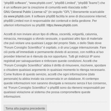
“phpBB software”, “www.phpbb.com”, “phpBB Limited”, “phpBB Teams”) che
è un software per la creazione di comunità web rilasciata sotto “
GNU General Public License v2
” (in seguito “GPL”) liberamente scaricabile
da
www.phpbb.com
. Il software phpBB facilita le aree di discussione internet;
phpBB Limited non è responsabile dei contenuti e della gestione. Per
ulteriori informazioni su phpBB:
https://www.phpbb.com
.
Accetti di non inviare alcun tipo di offesa, oscenità, volgarità, calunnia,
minaccia, messaggio a sfondo sessuale, o qualsiasi altro tipo di materiale
che può violare una qualsiasi Legge del proprio Stato, o dello Stato dove
“Forum Consiglio Scientifico” è ospitato, o di una Legge internazionale. Fare
ciò porta all’immediato e permanente divieto di accesso, con notifica al tuo
provider Internet se è ritenuto da noi opportuno. Tutti gli indirizzi IP sono
registrati per salvaguardare e rinforzare queste condizioni. Accetti che
“Forum Consiglio Scientifico” abbia il diritto di rimuovere, riscrivere, spostare
o chiudere qualsiasi argomento in qualsiasi momento lo ritenga necessario.
Come fruitore di questo servizio, accetti che ogni informazione (dato
personale) tu abbia inviato sia conservata in un database. Al contempo
queste informazioni non saranno divulgate a nessuno senza il tuo consenso,
né “Forum Consiglio Scientifico” o phpBB sono da ritenersi responsabili per
qualsiasi violazione al sistema che possa compromettere queste
informazioni.
Torna alla pagina precedente