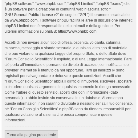
“phpBB software”, “www.phpbb.com”, “phpBB Limited”, “phpBB Teams”) che
è un software per la creazione di comunità web rilasciata sotto “
GNU General Public License v2
” (in seguito “GPL”) liberamente scaricabile
da
www.phpbb.com
. Il software phpBB facilita le aree di discussione internet;
phpBB Limited non è responsabile dei contenuti e della gestione. Per
ulteriori informazioni su phpBB:
https://www.phpbb.com
.
Accetti di non inviare alcun tipo di offesa, oscenità, volgarità, calunnia,
minaccia, messaggio a sfondo sessuale, o qualsiasi altro tipo di materiale
che può violare una qualsiasi Legge del proprio Stato, o dello Stato dove
“Forum Consiglio Scientifico” è ospitato, o di una Legge internazionale. Fare
ciò porta all’immediato e permanente divieto di accesso, con notifica al tuo
provider Internet se è ritenuto da noi opportuno. Tutti gli indirizzi IP sono
registrati per salvaguardare e rinforzare queste condizioni. Accetti che
“Forum Consiglio Scientifico” abbia il diritto di rimuovere, riscrivere, spostare
o chiudere qualsiasi argomento in qualsiasi momento lo ritenga necessario.
Come fruitore di questo servizio, accetti che ogni informazione (dato
personale) tu abbia inviato sia conservata in un database. Al contempo
queste informazioni non saranno divulgate a nessuno senza il tuo consenso,
né “Forum Consiglio Scientifico” o phpBB sono da ritenersi responsabili per
qualsiasi violazione al sistema che possa compromettere queste
informazioni.
Torna alla pagina precedente