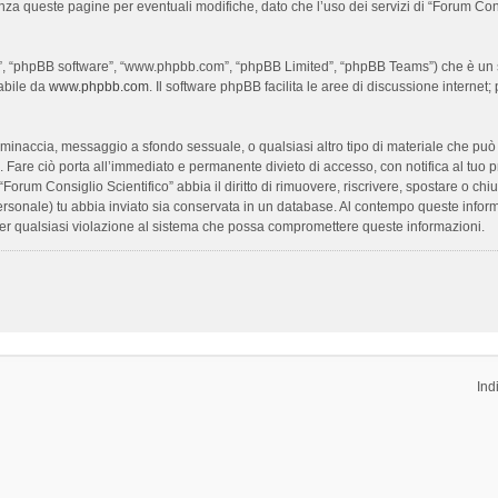
enza queste pagine per eventuali modifiche, dato che l’uso dei servizi di “Forum Con
oro”, “phpBB software”, “www.phpbb.com”, “phpBB Limited”, “phpBB Teams”) che è un s
cabile da
www.phpbb.com
. Il software phpBB facilita le aree di discussione interne
ia, minaccia, messaggio a sfondo sessuale, o qualsiasi altro tipo di materiale che pu
Fare ciò porta all’immediato e permanente divieto di accesso, con notifica al tuo prov
 “Forum Consiglio Scientifico” abbia il diritto di rimuovere, riscrivere, spostare o 
 personale) tu abbia inviato sia conservata in un database. Al contempo queste inf
per qualsiasi violazione al sistema che possa compromettere queste informazioni.
Ind