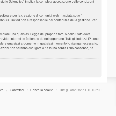
siglio Scientifico” implica la completa accettazione delle condizioni
oftware per la creazione di comunità web rilasciata sotto “
t; phpBB Limited non è responsabile dei contenuti e della gestione. Per
ò violare una qualsiasi Legge del proprio Stato, o dello Stato dove
ider Internet se è ritenuto da noi opportuno. Tutti gli indirizzi IP sono
chiudere qualsiasi argomento in qualsiasi momento lo ritenga necessario.
ormazioni non saranno divulgate a nessuno senza il tuo consenso, né
ice
Contattaci
Cancella cookie
Tutti gli orari sono
UTC+02:00