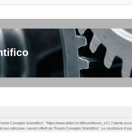
tifico
orum Consiglio Scientifico”, “https://www.diitet.cnr.it/forum/forum_cs”), l’utente ac
nti non utilizzare i servizi offerti da “Forum Consiglio Scientifico”. Le condizion