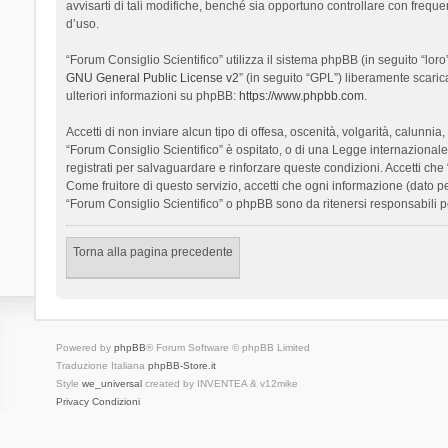
avvisarti di tali modifiche, benché sia opportuno controllare con frequ
d’uso.
“Forum Consiglio Scientifico” utilizza il sistema phpBB (in seguito “l
GNU General Public License v2
” (in seguito “GPL”) liberamente scari
ulteriori informazioni su phpBB:
https://www.phpbb.com
.
Accetti di non inviare alcun tipo di offesa, oscenità, volgarità, calunn
“Forum Consiglio Scientifico” è ospitato, o di una Legge internazionale. 
registrati per salvaguardare e rinforzare queste condizioni. Accetti che
Come fruitore di questo servizio, accetti che ogni informazione (dato
“Forum Consiglio Scientifico” o phpBB sono da ritenersi responsabili 
Torna alla pagina precedente
Powered by
phpBB
® Forum Software © phpBB Limited
Traduzione Italiana
phpBB-Store.it
Style
we_universal
created by INVENTEA & v12mike
Privacy
Condizioni