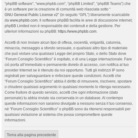
“phpBB software”, “www.phpbb.com”, “phpBB Limited”, “phpBB Teams”) che
è un software per la creazione di comunità web rilasciata sotto “
GNU General Public License v2
” (in seguito “GPL”) liberamente scaricabile
da
www.phpbb.com
. Il software phpBB facilita le aree di discussione internet;
phpBB Limited non è responsabile dei contenuti e della gestione. Per
ulteriori informazioni su phpBB:
https://www.phpbb.com
.
Accetti di non inviare alcun tipo di offesa, oscenità, volgarità, calunnia,
minaccia, messaggio a sfondo sessuale, o qualsiasi altro tipo di materiale
che può violare una qualsiasi Legge del proprio Stato, o dello Stato dove
“Forum Consiglio Scientifico” è ospitato, o di una Legge internazionale. Fare
ciò porta all’immediato e permanente divieto di accesso, con notifica al tuo
provider Internet se è ritenuto da noi opportuno. Tutti gli indirizzi IP sono
registrati per salvaguardare e rinforzare queste condizioni. Accetti che
“Forum Consiglio Scientifico” abbia il diritto di rimuovere, riscrivere, spostare
o chiudere qualsiasi argomento in qualsiasi momento lo ritenga necessario.
Come fruitore di questo servizio, accetti che ogni informazione (dato
personale) tu abbia inviato sia conservata in un database. Al contempo
queste informazioni non saranno divulgate a nessuno senza il tuo consenso,
né “Forum Consiglio Scientifico” o phpBB sono da ritenersi responsabili per
qualsiasi violazione al sistema che possa compromettere queste
informazioni.
Torna alla pagina precedente