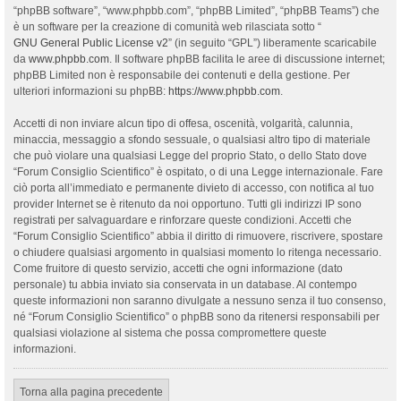
“phpBB software”, “www.phpbb.com”, “phpBB Limited”, “phpBB Teams”) che
è un software per la creazione di comunità web rilasciata sotto “
GNU General Public License v2
” (in seguito “GPL”) liberamente scaricabile
da
www.phpbb.com
. Il software phpBB facilita le aree di discussione internet;
phpBB Limited non è responsabile dei contenuti e della gestione. Per
ulteriori informazioni su phpBB:
https://www.phpbb.com
.
Accetti di non inviare alcun tipo di offesa, oscenità, volgarità, calunnia,
minaccia, messaggio a sfondo sessuale, o qualsiasi altro tipo di materiale
che può violare una qualsiasi Legge del proprio Stato, o dello Stato dove
“Forum Consiglio Scientifico” è ospitato, o di una Legge internazionale. Fare
ciò porta all’immediato e permanente divieto di accesso, con notifica al tuo
provider Internet se è ritenuto da noi opportuno. Tutti gli indirizzi IP sono
registrati per salvaguardare e rinforzare queste condizioni. Accetti che
“Forum Consiglio Scientifico” abbia il diritto di rimuovere, riscrivere, spostare
o chiudere qualsiasi argomento in qualsiasi momento lo ritenga necessario.
Come fruitore di questo servizio, accetti che ogni informazione (dato
personale) tu abbia inviato sia conservata in un database. Al contempo
queste informazioni non saranno divulgate a nessuno senza il tuo consenso,
né “Forum Consiglio Scientifico” o phpBB sono da ritenersi responsabili per
qualsiasi violazione al sistema che possa compromettere queste
informazioni.
Torna alla pagina precedente