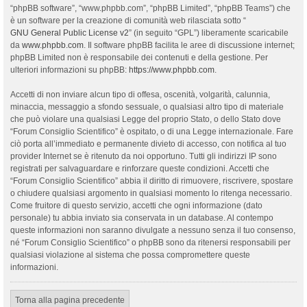
“phpBB software”, “www.phpbb.com”, “phpBB Limited”, “phpBB Teams”) che
è un software per la creazione di comunità web rilasciata sotto “
GNU General Public License v2
” (in seguito “GPL”) liberamente scaricabile
da
www.phpbb.com
. Il software phpBB facilita le aree di discussione internet;
phpBB Limited non è responsabile dei contenuti e della gestione. Per
ulteriori informazioni su phpBB:
https://www.phpbb.com
.
Accetti di non inviare alcun tipo di offesa, oscenità, volgarità, calunnia,
minaccia, messaggio a sfondo sessuale, o qualsiasi altro tipo di materiale
che può violare una qualsiasi Legge del proprio Stato, o dello Stato dove
“Forum Consiglio Scientifico” è ospitato, o di una Legge internazionale. Fare
ciò porta all’immediato e permanente divieto di accesso, con notifica al tuo
provider Internet se è ritenuto da noi opportuno. Tutti gli indirizzi IP sono
registrati per salvaguardare e rinforzare queste condizioni. Accetti che
“Forum Consiglio Scientifico” abbia il diritto di rimuovere, riscrivere, spostare
o chiudere qualsiasi argomento in qualsiasi momento lo ritenga necessario.
Come fruitore di questo servizio, accetti che ogni informazione (dato
personale) tu abbia inviato sia conservata in un database. Al contempo
queste informazioni non saranno divulgate a nessuno senza il tuo consenso,
né “Forum Consiglio Scientifico” o phpBB sono da ritenersi responsabili per
qualsiasi violazione al sistema che possa compromettere queste
informazioni.
Torna alla pagina precedente