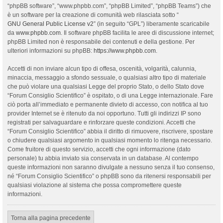
“phpBB software”, “www.phpbb.com”, “phpBB Limited”, “phpBB Teams”) che
è un software per la creazione di comunità web rilasciata sotto “
GNU General Public License v2
” (in seguito “GPL”) liberamente scaricabile
da
www.phpbb.com
. Il software phpBB facilita le aree di discussione internet;
phpBB Limited non è responsabile dei contenuti e della gestione. Per
ulteriori informazioni su phpBB:
https://www.phpbb.com
.
Accetti di non inviare alcun tipo di offesa, oscenità, volgarità, calunnia,
minaccia, messaggio a sfondo sessuale, o qualsiasi altro tipo di materiale
che può violare una qualsiasi Legge del proprio Stato, o dello Stato dove
“Forum Consiglio Scientifico” è ospitato, o di una Legge internazionale. Fare
ciò porta all’immediato e permanente divieto di accesso, con notifica al tuo
provider Internet se è ritenuto da noi opportuno. Tutti gli indirizzi IP sono
registrati per salvaguardare e rinforzare queste condizioni. Accetti che
“Forum Consiglio Scientifico” abbia il diritto di rimuovere, riscrivere, spostare
o chiudere qualsiasi argomento in qualsiasi momento lo ritenga necessario.
Come fruitore di questo servizio, accetti che ogni informazione (dato
personale) tu abbia inviato sia conservata in un database. Al contempo
queste informazioni non saranno divulgate a nessuno senza il tuo consenso,
né “Forum Consiglio Scientifico” o phpBB sono da ritenersi responsabili per
qualsiasi violazione al sistema che possa compromettere queste
informazioni.
Torna alla pagina precedente