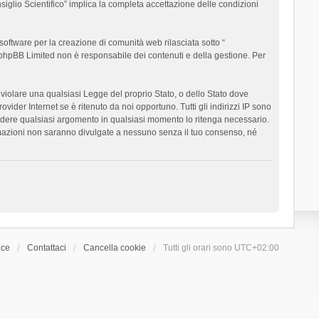
siglio Scientifico” implica la completa accettazione delle condizioni
oftware per la creazione di comunità web rilasciata sotto “
t; phpBB Limited non è responsabile dei contenuti e della gestione. Per
ò violare una qualsiasi Legge del proprio Stato, o dello Stato dove
ider Internet se è ritenuto da noi opportuno. Tutti gli indirizzi IP sono
chiudere qualsiasi argomento in qualsiasi momento lo ritenga necessario.
ormazioni non saranno divulgate a nessuno senza il tuo consenso, né
ice
Contattaci
Cancella cookie
Tutti gli orari sono
UTC+02:00