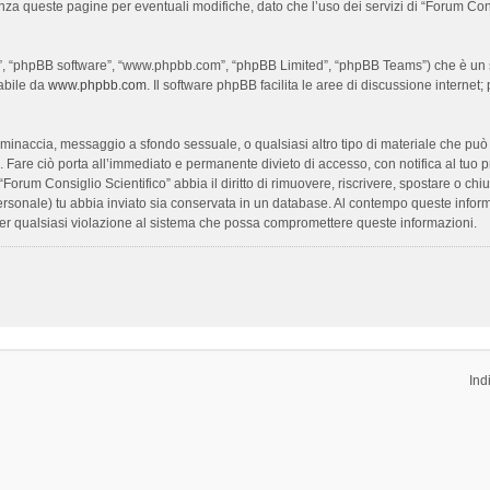
enza queste pagine per eventuali modifiche, dato che l’uso dei servizi di “Forum Con
oro”, “phpBB software”, “www.phpbb.com”, “phpBB Limited”, “phpBB Teams”) che è un s
cabile da
www.phpbb.com
. Il software phpBB facilita le aree di discussione interne
ia, minaccia, messaggio a sfondo sessuale, o qualsiasi altro tipo di materiale che pu
Fare ciò porta all’immediato e permanente divieto di accesso, con notifica al tuo prov
 “Forum Consiglio Scientifico” abbia il diritto di rimuovere, riscrivere, spostare o 
 personale) tu abbia inviato sia conservata in un database. Al contempo queste inf
per qualsiasi violazione al sistema che possa compromettere queste informazioni.
Ind