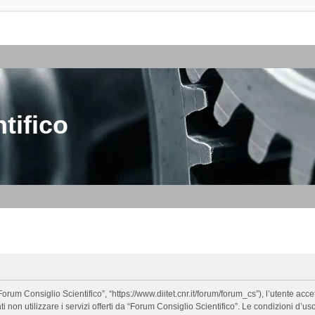
tifico
orum Consiglio Scientifico”, “https://www.diitet.cnr.it/forum/forum_cs”), l’utente ac
nti non utilizzare i servizi offerti da “Forum Consiglio Scientifico”. Le condizion