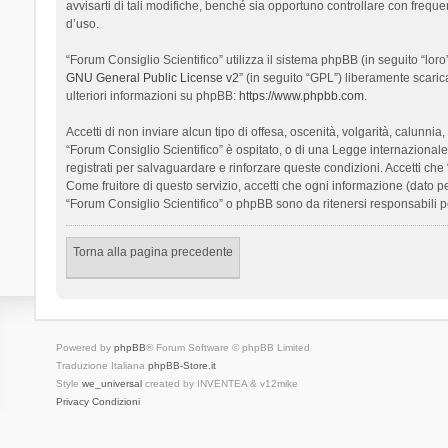
avvisarti di tali modifiche, benché sia opportuno controllare con frequ
d’uso.
“Forum Consiglio Scientifico” utilizza il sistema phpBB (in seguito “l
GNU General Public License v2
” (in seguito “GPL”) liberamente scari
ulteriori informazioni su phpBB:
https://www.phpbb.com
.
Accetti di non inviare alcun tipo di offesa, oscenità, volgarità, calunn
“Forum Consiglio Scientifico” è ospitato, o di una Legge internazionale. 
registrati per salvaguardare e rinforzare queste condizioni. Accetti che
Come fruitore di questo servizio, accetti che ogni informazione (dato
“Forum Consiglio Scientifico” o phpBB sono da ritenersi responsabili 
Torna alla pagina precedente
Powered by
phpBB
® Forum Software © phpBB Limited
Traduzione Italiana
phpBB-Store.it
Style
we_universal
created by INVENTEA & v12mike
Privacy
Condizioni