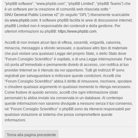
“phpBB software”, “www.phpbb.com”, “phpBB Limited”, “phpBB Teams”) che
è un software per la creazione di comunità web rilasciata sotto “
GNU General Public License v2
” (in seguito “GPL”) liberamente scaricabile
da
www.phpbb.com
. Il software phpBB facilita le aree di discussione internet;
phpBB Limited non è responsabile dei contenuti e della gestione. Per
ulteriori informazioni su phpBB:
https://www.phpbb.com
.
Accetti di non inviare alcun tipo di offesa, oscenità, volgarità, calunnia,
minaccia, messaggio a sfondo sessuale, o qualsiasi altro tipo di materiale
che può violare una qualsiasi Legge del proprio Stato, o dello Stato dove
“Forum Consiglio Scientifico” è ospitato, o di una Legge internazionale. Fare
ciò porta all’immediato e permanente divieto di accesso, con notifica al tuo
provider Internet se è ritenuto da noi opportuno. Tutti gli indirizzi IP sono
registrati per salvaguardare e rinforzare queste condizioni. Accetti che
“Forum Consiglio Scientifico” abbia il diritto di rimuovere, riscrivere, spostare
o chiudere qualsiasi argomento in qualsiasi momento lo ritenga necessario.
Come fruitore di questo servizio, accetti che ogni informazione (dato
personale) tu abbia inviato sia conservata in un database. Al contempo
queste informazioni non saranno divulgate a nessuno senza il tuo consenso,
né “Forum Consiglio Scientifico” o phpBB sono da ritenersi responsabili per
qualsiasi violazione al sistema che possa compromettere queste
informazioni.
Torna alla pagina precedente