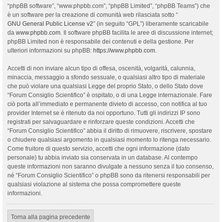
“phpBB software”, “www.phpbb.com”, “phpBB Limited”, “phpBB Teams”) che
è un software per la creazione di comunità web rilasciata sotto “
GNU General Public License v2
” (in seguito “GPL”) liberamente scaricabile
da
www.phpbb.com
. Il software phpBB facilita le aree di discussione internet;
phpBB Limited non è responsabile dei contenuti e della gestione. Per
ulteriori informazioni su phpBB:
https://www.phpbb.com
.
Accetti di non inviare alcun tipo di offesa, oscenità, volgarità, calunnia,
minaccia, messaggio a sfondo sessuale, o qualsiasi altro tipo di materiale
che può violare una qualsiasi Legge del proprio Stato, o dello Stato dove
“Forum Consiglio Scientifico” è ospitato, o di una Legge internazionale. Fare
ciò porta all’immediato e permanente divieto di accesso, con notifica al tuo
provider Internet se è ritenuto da noi opportuno. Tutti gli indirizzi IP sono
registrati per salvaguardare e rinforzare queste condizioni. Accetti che
“Forum Consiglio Scientifico” abbia il diritto di rimuovere, riscrivere, spostare
o chiudere qualsiasi argomento in qualsiasi momento lo ritenga necessario.
Come fruitore di questo servizio, accetti che ogni informazione (dato
personale) tu abbia inviato sia conservata in un database. Al contempo
queste informazioni non saranno divulgate a nessuno senza il tuo consenso,
né “Forum Consiglio Scientifico” o phpBB sono da ritenersi responsabili per
qualsiasi violazione al sistema che possa compromettere queste
informazioni.
Torna alla pagina precedente