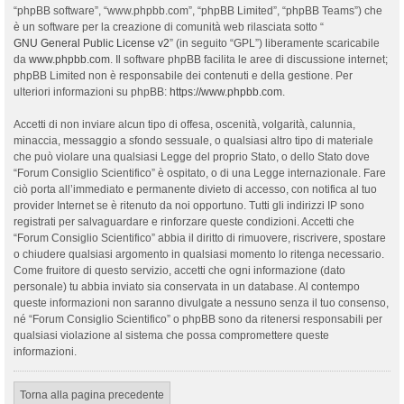
“phpBB software”, “www.phpbb.com”, “phpBB Limited”, “phpBB Teams”) che
è un software per la creazione di comunità web rilasciata sotto “
GNU General Public License v2
” (in seguito “GPL”) liberamente scaricabile
da
www.phpbb.com
. Il software phpBB facilita le aree di discussione internet;
phpBB Limited non è responsabile dei contenuti e della gestione. Per
ulteriori informazioni su phpBB:
https://www.phpbb.com
.
Accetti di non inviare alcun tipo di offesa, oscenità, volgarità, calunnia,
minaccia, messaggio a sfondo sessuale, o qualsiasi altro tipo di materiale
che può violare una qualsiasi Legge del proprio Stato, o dello Stato dove
“Forum Consiglio Scientifico” è ospitato, o di una Legge internazionale. Fare
ciò porta all’immediato e permanente divieto di accesso, con notifica al tuo
provider Internet se è ritenuto da noi opportuno. Tutti gli indirizzi IP sono
registrati per salvaguardare e rinforzare queste condizioni. Accetti che
“Forum Consiglio Scientifico” abbia il diritto di rimuovere, riscrivere, spostare
o chiudere qualsiasi argomento in qualsiasi momento lo ritenga necessario.
Come fruitore di questo servizio, accetti che ogni informazione (dato
personale) tu abbia inviato sia conservata in un database. Al contempo
queste informazioni non saranno divulgate a nessuno senza il tuo consenso,
né “Forum Consiglio Scientifico” o phpBB sono da ritenersi responsabili per
qualsiasi violazione al sistema che possa compromettere queste
informazioni.
Torna alla pagina precedente