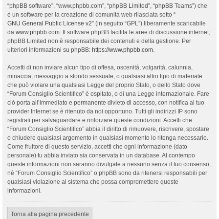
“phpBB software”, “www.phpbb.com”, “phpBB Limited”, “phpBB Teams”) che
è un software per la creazione di comunità web rilasciata sotto “
GNU General Public License v2
” (in seguito “GPL”) liberamente scaricabile
da
www.phpbb.com
. Il software phpBB facilita le aree di discussione internet;
phpBB Limited non è responsabile dei contenuti e della gestione. Per
ulteriori informazioni su phpBB:
https://www.phpbb.com
.
Accetti di non inviare alcun tipo di offesa, oscenità, volgarità, calunnia,
minaccia, messaggio a sfondo sessuale, o qualsiasi altro tipo di materiale
che può violare una qualsiasi Legge del proprio Stato, o dello Stato dove
“Forum Consiglio Scientifico” è ospitato, o di una Legge internazionale. Fare
ciò porta all’immediato e permanente divieto di accesso, con notifica al tuo
provider Internet se è ritenuto da noi opportuno. Tutti gli indirizzi IP sono
registrati per salvaguardare e rinforzare queste condizioni. Accetti che
“Forum Consiglio Scientifico” abbia il diritto di rimuovere, riscrivere, spostare
o chiudere qualsiasi argomento in qualsiasi momento lo ritenga necessario.
Come fruitore di questo servizio, accetti che ogni informazione (dato
personale) tu abbia inviato sia conservata in un database. Al contempo
queste informazioni non saranno divulgate a nessuno senza il tuo consenso,
né “Forum Consiglio Scientifico” o phpBB sono da ritenersi responsabili per
qualsiasi violazione al sistema che possa compromettere queste
informazioni.
Torna alla pagina precedente