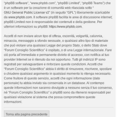
“phpBB software”, “www.phpbb.com”, “phpBB Limited”, “phpBB Teams”) che
è un software per la creazione di comunità web rilasciata sotto “
GNU General Public License v2
” (in seguito “GPL”) liberamente scaricabile
da
www.phpbb.com
. Il software phpBB facilita le aree di discussione internet;
phpBB Limited non è responsabile dei contenuti e della gestione. Per
ulteriori informazioni su phpBB:
https://www.phpbb.com
.
Accetti di non inviare alcun tipo di offesa, oscenità, volgarità, calunnia,
minaccia, messaggio a sfondo sessuale, o qualsiasi altro tipo di materiale
che può violare una qualsiasi Legge del proprio Stato, o dello Stato dove
“Forum Consiglio Scientifico” è ospitato, o di una Legge internazionale. Fare
ciò porta all’immediato e permanente divieto di accesso, con notifica al tuo
provider Internet se è ritenuto da noi opportuno. Tutti gli indirizzi IP sono
registrati per salvaguardare e rinforzare queste condizioni. Accetti che
“Forum Consiglio Scientifico” abbia il diritto di rimuovere, riscrivere, spostare
o chiudere qualsiasi argomento in qualsiasi momento lo ritenga necessario.
Come fruitore di questo servizio, accetti che ogni informazione (dato
personale) tu abbia inviato sia conservata in un database. Al contempo
queste informazioni non saranno divulgate a nessuno senza il tuo consenso,
né “Forum Consiglio Scientifico” o phpBB sono da ritenersi responsabili per
qualsiasi violazione al sistema che possa compromettere queste
informazioni.
Torna alla pagina precedente