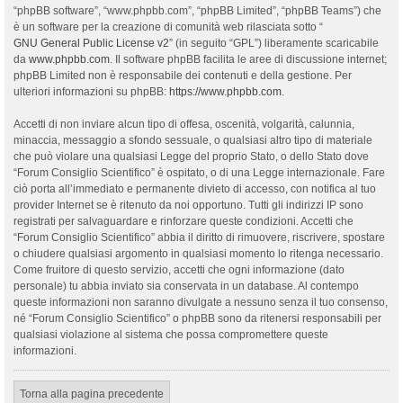
“phpBB software”, “www.phpbb.com”, “phpBB Limited”, “phpBB Teams”) che
è un software per la creazione di comunità web rilasciata sotto “
GNU General Public License v2
” (in seguito “GPL”) liberamente scaricabile
da
www.phpbb.com
. Il software phpBB facilita le aree di discussione internet;
phpBB Limited non è responsabile dei contenuti e della gestione. Per
ulteriori informazioni su phpBB:
https://www.phpbb.com
.
Accetti di non inviare alcun tipo di offesa, oscenità, volgarità, calunnia,
minaccia, messaggio a sfondo sessuale, o qualsiasi altro tipo di materiale
che può violare una qualsiasi Legge del proprio Stato, o dello Stato dove
“Forum Consiglio Scientifico” è ospitato, o di una Legge internazionale. Fare
ciò porta all’immediato e permanente divieto di accesso, con notifica al tuo
provider Internet se è ritenuto da noi opportuno. Tutti gli indirizzi IP sono
registrati per salvaguardare e rinforzare queste condizioni. Accetti che
“Forum Consiglio Scientifico” abbia il diritto di rimuovere, riscrivere, spostare
o chiudere qualsiasi argomento in qualsiasi momento lo ritenga necessario.
Come fruitore di questo servizio, accetti che ogni informazione (dato
personale) tu abbia inviato sia conservata in un database. Al contempo
queste informazioni non saranno divulgate a nessuno senza il tuo consenso,
né “Forum Consiglio Scientifico” o phpBB sono da ritenersi responsabili per
qualsiasi violazione al sistema che possa compromettere queste
informazioni.
Torna alla pagina precedente