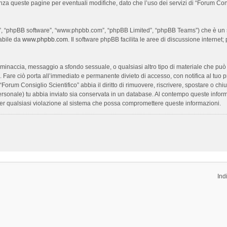
enza queste pagine per eventuali modifiche, dato che l’uso dei servizi di “Forum Con
oro”, “phpBB software”, “www.phpbb.com”, “phpBB Limited”, “phpBB Teams”) che è un s
cabile da
www.phpbb.com
. Il software phpBB facilita le aree di discussione interne
ia, minaccia, messaggio a sfondo sessuale, o qualsiasi altro tipo di materiale che pu
Fare ciò porta all’immediato e permanente divieto di accesso, con notifica al tuo prov
 “Forum Consiglio Scientifico” abbia il diritto di rimuovere, riscrivere, spostare o 
 personale) tu abbia inviato sia conservata in un database. Al contempo queste inf
per qualsiasi violazione al sistema che possa compromettere queste informazioni.
Ind