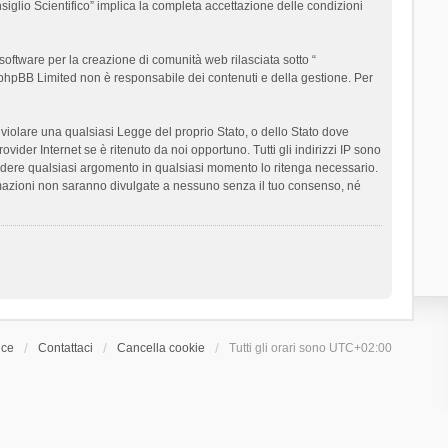
siglio Scientifico” implica la completa accettazione delle condizioni
oftware per la creazione di comunità web rilasciata sotto “
t; phpBB Limited non è responsabile dei contenuti e della gestione. Per
ò violare una qualsiasi Legge del proprio Stato, o dello Stato dove
ider Internet se è ritenuto da noi opportuno. Tutti gli indirizzi IP sono
chiudere qualsiasi argomento in qualsiasi momento lo ritenga necessario.
ormazioni non saranno divulgate a nessuno senza il tuo consenso, né
ice
Contattaci
Cancella cookie
Tutti gli orari sono
UTC+02:00