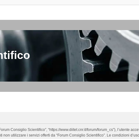
tifico
orum Consiglio Scientifico”, “https://www.diitet.cnr.it/forum/forum_cs”), l’utente ac
nti non utilizzare i servizi offerti da “Forum Consiglio Scientifico”. Le condizion