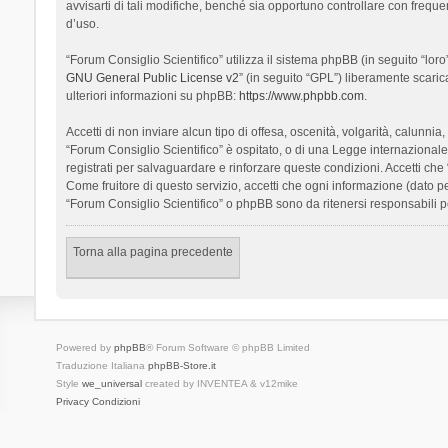
avvisarti di tali modifiche, benché sia opportuno controllare con frequ
d’uso.
“Forum Consiglio Scientifico” utilizza il sistema phpBB (in seguito “l
GNU General Public License v2
” (in seguito “GPL”) liberamente scari
ulteriori informazioni su phpBB:
https://www.phpbb.com
.
Accetti di non inviare alcun tipo di offesa, oscenità, volgarità, calunn
“Forum Consiglio Scientifico” è ospitato, o di una Legge internazionale. 
registrati per salvaguardare e rinforzare queste condizioni. Accetti che
Come fruitore di questo servizio, accetti che ogni informazione (dato
“Forum Consiglio Scientifico” o phpBB sono da ritenersi responsabili 
Torna alla pagina precedente
Powered by
phpBB
® Forum Software © phpBB Limited
Traduzione Italiana
phpBB-Store.it
Style
we_universal
created by INVENTEA & v12mike
Privacy
Condizioni