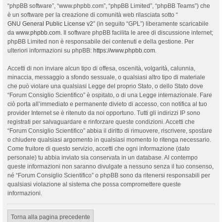
“phpBB software”, “www.phpbb.com”, “phpBB Limited”, “phpBB Teams”) che
è un software per la creazione di comunità web rilasciata sotto “
GNU General Public License v2
” (in seguito “GPL”) liberamente scaricabile
da
www.phpbb.com
. Il software phpBB facilita le aree di discussione internet;
phpBB Limited non è responsabile dei contenuti e della gestione. Per
ulteriori informazioni su phpBB:
https://www.phpbb.com
.
Accetti di non inviare alcun tipo di offesa, oscenità, volgarità, calunnia,
minaccia, messaggio a sfondo sessuale, o qualsiasi altro tipo di materiale
che può violare una qualsiasi Legge del proprio Stato, o dello Stato dove
“Forum Consiglio Scientifico” è ospitato, o di una Legge internazionale. Fare
ciò porta all’immediato e permanente divieto di accesso, con notifica al tuo
provider Internet se è ritenuto da noi opportuno. Tutti gli indirizzi IP sono
registrati per salvaguardare e rinforzare queste condizioni. Accetti che
“Forum Consiglio Scientifico” abbia il diritto di rimuovere, riscrivere, spostare
o chiudere qualsiasi argomento in qualsiasi momento lo ritenga necessario.
Come fruitore di questo servizio, accetti che ogni informazione (dato
personale) tu abbia inviato sia conservata in un database. Al contempo
queste informazioni non saranno divulgate a nessuno senza il tuo consenso,
né “Forum Consiglio Scientifico” o phpBB sono da ritenersi responsabili per
qualsiasi violazione al sistema che possa compromettere queste
informazioni.
Torna alla pagina precedente