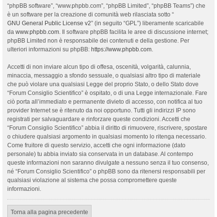
“phpBB software”, “www.phpbb.com”, “phpBB Limited”, “phpBB Teams”) che
è un software per la creazione di comunità web rilasciata sotto “
GNU General Public License v2
” (in seguito “GPL”) liberamente scaricabile
da
www.phpbb.com
. Il software phpBB facilita le aree di discussione internet;
phpBB Limited non è responsabile dei contenuti e della gestione. Per
ulteriori informazioni su phpBB:
https://www.phpbb.com
.
Accetti di non inviare alcun tipo di offesa, oscenità, volgarità, calunnia,
minaccia, messaggio a sfondo sessuale, o qualsiasi altro tipo di materiale
che può violare una qualsiasi Legge del proprio Stato, o dello Stato dove
“Forum Consiglio Scientifico” è ospitato, o di una Legge internazionale. Fare
ciò porta all’immediato e permanente divieto di accesso, con notifica al tuo
provider Internet se è ritenuto da noi opportuno. Tutti gli indirizzi IP sono
registrati per salvaguardare e rinforzare queste condizioni. Accetti che
“Forum Consiglio Scientifico” abbia il diritto di rimuovere, riscrivere, spostare
o chiudere qualsiasi argomento in qualsiasi momento lo ritenga necessario.
Come fruitore di questo servizio, accetti che ogni informazione (dato
personale) tu abbia inviato sia conservata in un database. Al contempo
queste informazioni non saranno divulgate a nessuno senza il tuo consenso,
né “Forum Consiglio Scientifico” o phpBB sono da ritenersi responsabili per
qualsiasi violazione al sistema che possa compromettere queste
informazioni.
Torna alla pagina precedente