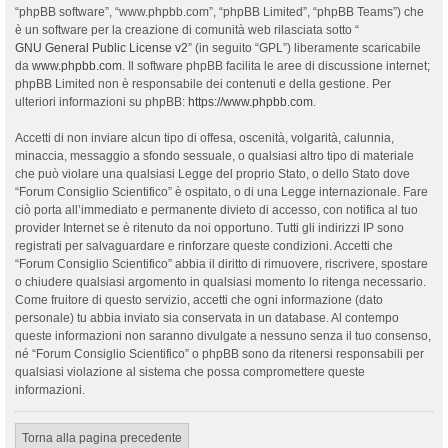
“phpBB software”, “www.phpbb.com”, “phpBB Limited”, “phpBB Teams”) che
è un software per la creazione di comunità web rilasciata sotto “
GNU General Public License v2
” (in seguito “GPL”) liberamente scaricabile
da
www.phpbb.com
. Il software phpBB facilita le aree di discussione internet;
phpBB Limited non è responsabile dei contenuti e della gestione. Per
ulteriori informazioni su phpBB:
https://www.phpbb.com
.
Accetti di non inviare alcun tipo di offesa, oscenità, volgarità, calunnia,
minaccia, messaggio a sfondo sessuale, o qualsiasi altro tipo di materiale
che può violare una qualsiasi Legge del proprio Stato, o dello Stato dove
“Forum Consiglio Scientifico” è ospitato, o di una Legge internazionale. Fare
ciò porta all’immediato e permanente divieto di accesso, con notifica al tuo
provider Internet se è ritenuto da noi opportuno. Tutti gli indirizzi IP sono
registrati per salvaguardare e rinforzare queste condizioni. Accetti che
“Forum Consiglio Scientifico” abbia il diritto di rimuovere, riscrivere, spostare
o chiudere qualsiasi argomento in qualsiasi momento lo ritenga necessario.
Come fruitore di questo servizio, accetti che ogni informazione (dato
personale) tu abbia inviato sia conservata in un database. Al contempo
queste informazioni non saranno divulgate a nessuno senza il tuo consenso,
né “Forum Consiglio Scientifico” o phpBB sono da ritenersi responsabili per
qualsiasi violazione al sistema che possa compromettere queste
informazioni.
Torna alla pagina precedente